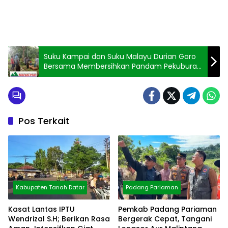
Suku Kampai dan Suku Malayu Durian Goro
Bersama Membersihkan Pandam Pekuburan
Gantiang, Koto Gadang
Pos Terkait
Kabupaten Tanah Datar
Padang Pariaman
Kasat Lantas IPTU
Pemkab Padang Pariaman
Wendrizal S.H; Berikan Rasa
Bergerak Cepat, Tangani