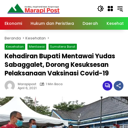
Langsung
ke
konten
Ekonomi
Hukum dan Peristiwa
Daerah
Kesehata
Beranda
Kesehatan
Kesehatan
Mentawai
Sumatera Barat
Kehadiran Bupati Mentawai Yudas
Sabaggalet, Dorong Kesuksesan
Pelaksanaan Vaksinasi Covid-19
Marapipost
1 Min Baca
April 6, 2021