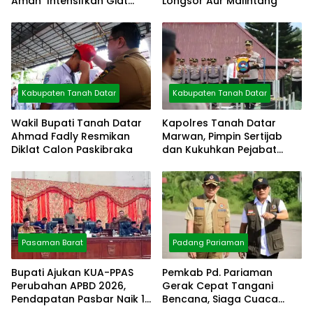
Aman Intensifkan Giat
Longsor Aur Malintang
Preventif Pagi
Kabupaten Tanah Datar
Kabupaten Tanah Datar
Wakil Bupati Tanah Datar
Kapolres Tanah Datar
Ahmad Fadly Resmikan
Marwan, Pimpin Sertijab
Diklat Calon Paskibraka
dan Kukuhkan Pejabat
Polres
Pasaman Barat
Padang Pariaman
Bupati Ajukan KUA-PPAS
Pemkab Pd. Pariaman
Perubahan APBD 2026,
Gerak Cepat Tangani
Pendapatan Pasbar Naik 15
Bencana, Siaga Cuaca
Persen
Ekstrem