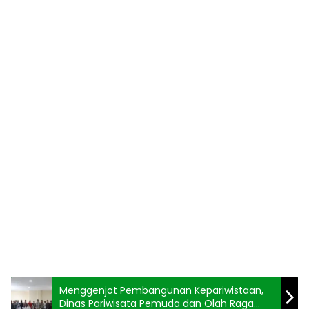
Menggenjot Pembangunan Kepariwistaan,
Dinas Pariwisata Pemuda dan Olah Raga