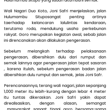
Hulumambu Situpo yang sudah ditumbuhi semak.
Wali Nagari Duo Koto, Joni Safri menjelaskan, jalan
Hulumambu Situposangat penting artinya
taerhadap kelancaran lalulintas kendaraan,
terutama roda, mendukung usaha perkebunan
rakyat. Goro merupakan kegiatan awal, sebab jalan
ini direncanakan akan dilakukan pengerasan.
Sebelum melangkah terhadap pelaksanaan
pengerasan, dibersihkan dulu dari rumput dan
semak lainnya agar pengerasan jalan tepat sasaran
, karena itulah, sebelum pengerasan badan jalan
dibersihkan dulu rumput dan semak, jelas Joni Safr.
Perencanaannya, terang wali nagari, jalan sepanjang
1,000 meter itu lebih-kurang dengan lebar 4 meter
itu tuntas dikeraskan. Joni Safri yakin dapat
direalisasikan, dengan alasan, semangat
masyarakat sangat tinggi goro bersama-sama