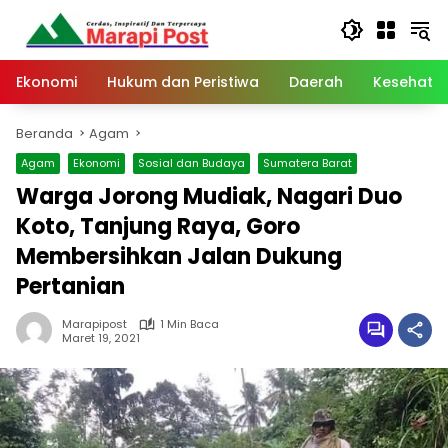
Langsung
ke
konten
Ekonomi
Hukum dan Peristiwa
Daerah
Kesehata
Beranda
Agam
Agam
Ekonomi
Sosial dan Budaya
Sumatera Barat
Warga Jorong Mudiak, Nagari Duo
Koto, Tanjung Raya, Goro
Membersihkan Jalan Dukung
Pertanian
Marapipost
1 Min Baca
Maret 19, 2021