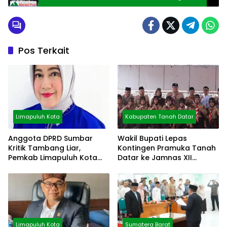
Gelar Dialogh Dengan Pokdarwis
Pos Terkait
Limapuluh Kota
Kabupaten Tanah Datar
Anggota DPRD Sumbar
Wakil Bupati Lepas
Kritik Tambang Liar,
Kontingen Pramuka Tanah
Pemkab Limapuluh Kota
Datar ke Jamnas XII
Pilih Diam
Cibubur
Limapuluh Kota
Sumatera Barat