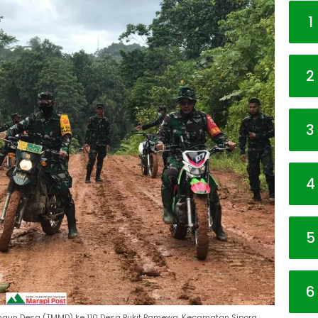
1
2
3
4
5
6
gun Desa (TMMD) ke 110 Desa Bukit Pamewa, Kecamatan Sipora