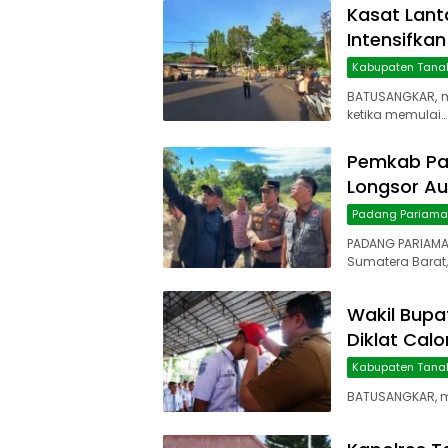
Kasat Lant
Intensifkan
Kabupaten Tana
BATUSANGKAR, 
ketika memulai…
Pemkab Pa
Longsor Au
Padang Pariam
PADANG PARIAMA
Sumatera Barat,
Wakil Bupa
Diklat Cal
Kabupaten Tana
BATUSANGKAR, ma