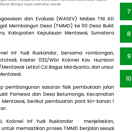
arat ditimpa hujan kelihatan becek.
7
ngawasan dan Evaluasi (WASEV) Mabes TNI AD
nggal Membangun Desa (TMMD) ke 110 Desa Bukit
a, Kabupaten Kepulauan Mentawai, Sumatera
8
nel Inf Yudi Ruskandar, bersama rombongan,
9
tohadi, Kasiter 032/Wbr Kolonel Kav. Huznizon
Mentawai Letkol Czi Bagus Mardyanto, dan unsur
Mentawai.
10
p pembangunan sasaran fisik pembukaan jalan
 Bukit Pamewa dan Desa Betumonga, Kecamatan
 Mentawai, berikut pembuatan parit kiri-kanan 1
er.
 Kolonel Inf Yudi Ruskandar menjelaskan,
untuk memastikan proses TMMD berjalan sesuai