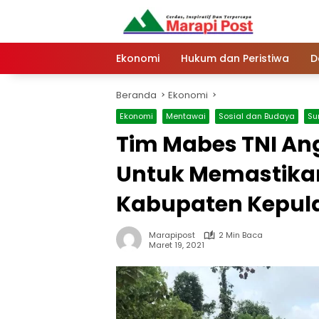
Langsung
ke
konten
Ekonomi
Hukum dan Peristiwa
D
Beranda
Ekonomi
Ekonomi
Mentawai
Sosial dan Budaya
Su
Tim Mabes TNI An
Untuk Memastika
Kabupaten Kepul
Marapipost
2 Min Baca
Maret 19, 2021