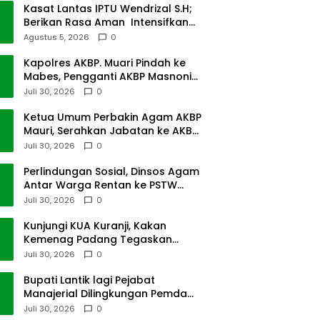
Kasat Lantas IPTU Wendrizal S.H;
Berikan Rasa Aman Intensifkan
Giat Preventif Pagi
Agustus 5, 2026
0
Kapolres AKBP. Muari Pindah ke
Mabes, Pengganti AKBP Masnoni
dari Mabes
Juli 30, 2026
0
Ketua Umum Perbakin Agam AKBP
Mauri, Serahkan Jabatan ke AKBP
Masnoni
Juli 30, 2026
0
Perlindungan Sosial, Dinsos Agam
Antar Warga Rentan ke PSTW
Batusangkar
Juli 30, 2026
0
Kunjungi KUA Kuranji, Kakan
Kemenag Padang Tegaskan
Terapkan Disiplin Kerja
Juli 30, 2026
0
Bupati Lantik lagi Pejabat
Manajerial Dilingkungan Pemda
Tanah Datar
Juli 30, 2026
0