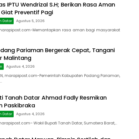
as IPTU Wendrizal S.H; Berikan Rasa Aman
 Giat Preventif Pagi
h Datar
Agustus 5, 2026
marapipost.com-Memantapkan rasa aman bagi masyarakat
dang Pariaman Bergerak Cepat, Tangani
r Malintang
an
Agustus 4, 2026
N, marapipost.com-Pemerintah Kabupaten Padang Pariaman,
…
ti Tanah Datar Ahmad Fadly Resmikan
on Paskibraka
h Datar
Agustus 4, 2026
rapipost.com– Wakil Bupati Tanah Datar, Sumatera Barat,…