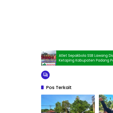
Atlet Sepakbola SSB Lawang Di
Ketaping Kabupaten Padang 
Pos Terkait