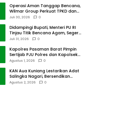
Operasi Aman Tanggap Bencana,
Wilmar Group Perkuat TPKD dan
Masyarakat
Juli 30, 2026
0
Didampingi Bupati, Menteri PU RI
Tinjau Titik Bencana Agam, Segera
Dipulihkan
Juli 31, 2026
0
Kapolres Pasaman Barat Pimpin
Sertijab PJU Polres dan Kapolsek
Sungai Beremas
Agustus 1, 2026
0
KAN Aua Kuniang Lestarikan Adat
Salingka Nagari, Bersendikan
Kitabullah
Agustus 2, 2026
0