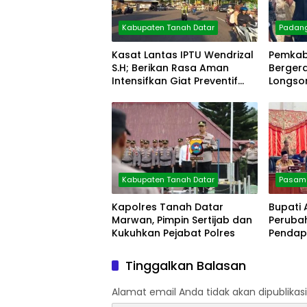
Kabupaten Tanah Datar
Padan
Kasat Lantas IPTU Wendrizal
Pemkab
S.H; Berikan Rasa Aman
Berger
Intensifkan Giat Preventif
Longsor
Pagi
Kabupaten Tanah Datar
Pasama
Kapolres Tanah Datar
Bupati
Marwan, Pimpin Sertijab dan
Peruba
Kukuhkan Pejabat Polres
Pendap
Persen
Tinggalkan Balasan
Alamat email Anda tidak akan dipublikasi