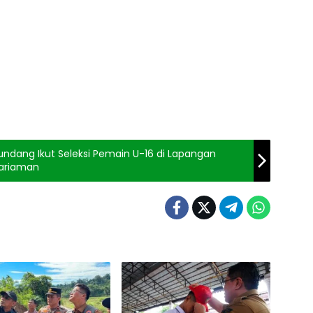
undang Ikut Seleksi Pemain U-16 di Lapangan
Pariaman