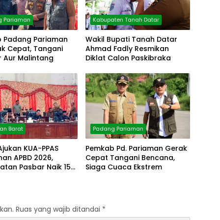
g Pariaman
Kabupaten Tanah Datar
 Padang Pariaman
Wakil Bupati Tanah Datar
ak Cepat, Tangani
Ahmad Fadly Resmikan
 Aur Malintang
Diklat Calon Paskibraka
n Barat
Padang Pariaman
 Ajukan KUA-PPAS
Pemkab Pd. Pariaman Gerak
han APBD 2026,
Cepat Tangani Bencana,
atan Pasbar Naik 15
Siaga Cuaca Ekstrem
kan.
Ruas yang wajib ditandai
*