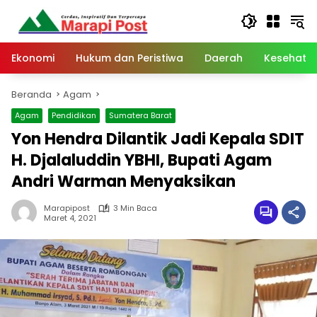
Langsung
ke
konten
Ekonomi
Hukum dan Peristiwa
Daerah
Kesehata
Beranda
Agam
Agam
Pendidikan
Sumatera Barat
Yon Hendra Dilantik Jadi Kepala SDIT
H. Djalaluddin YBHI, Bupati Agam
Andri Warman Menyaksikan
Marapipost
3 Min Baca
Maret 4, 2021