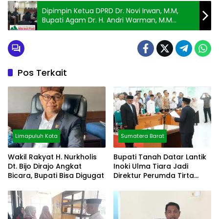
Dipimpin Ketua DPRD Dr. Novi Irwan, M.M,
Bupati Agam Dr. H. Andri Warman, M.M
Sampaikan Pidato Petama, Hdirin Nyaman
dan Senang Menyimak
Pos Terkait
Limapuluh Kota
Sumatera Barat
Wakil Rakyat H. Nurkholis
Bupati Tanah Datar Lantik
Dt. Bijo Dirajo Angkat
Inoki Ulma Tiara Jadi
Bicara, Bupati Bisa Digugat
Direktur Perumda Tirta
Alami