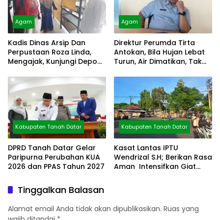
Agam
Agam
Kadis Dinas Arsip Dan
Direktur Perumda Tirta
Perpustaan Roza Linda,
Antokan, Bila Hujan Lebat
Mengajak, Kunjungi Depo
Turun, Air Dimatikan, Tak
Arsip
Bisa Diolah
Kabupaten Tanah Datar
Kabupaten Tanah Datar
DPRD Tanah Datar Gelar
Kasat Lantas IPTU
Paripurna Perubahan KUA
Wendrizal S.H; Berikan Rasa
2026 dan PPAS Tahun 2027
Aman Intensifkan Giat
Preventif Pagi
Tinggalkan Balasan
Alamat email Anda tidak akan dipublikasikan.
Ruas yang
wajib ditandai
*