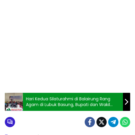
Hari Kedua Silaturahmi di Balairung Rang
Agam di Lubuk Basung, Bupati dan Wakil
Bupati Agam Khusus Mengundang
Pendukung dan Simpatisan