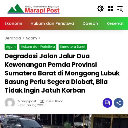
Langsung
ke
konten
Ekonomi
Hukum dan Peristiwa
Daerah
Kesehata
Beranda
Agam
Agam
Hukum dan Peristiwa
Sumatera Barat
Degradasi Jalan Jalur Dua
Kewenangan Pemda Provinsi
Sumatera Barat di Monggong Lubuk
Basung Perlu Segera Diobat, Bila
Tidak Ingin Jatuh Korban
Marapipost
2 Min Baca
Februari 27, 2021