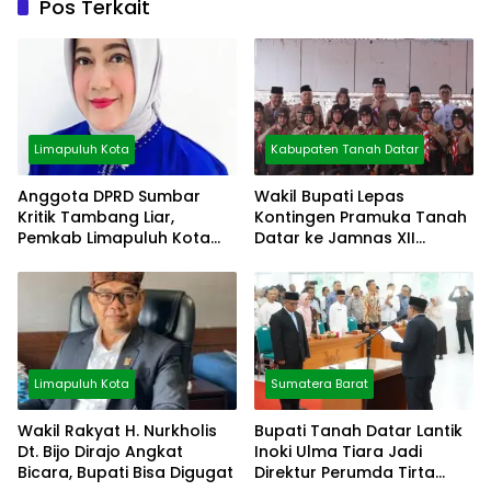
Pos Terkait
Limapuluh Kota
Kabupaten Tanah Datar
Anggota DPRD Sumbar
Wakil Bupati Lepas
Kritik Tambang Liar,
Kontingen Pramuka Tanah
Pemkab Limapuluh Kota
Datar ke Jamnas XII
Pilih Diam
Cibubur
Limapuluh Kota
Sumatera Barat
Wakil Rakyat H. Nurkholis
Bupati Tanah Datar Lantik
Dt. Bijo Dirajo Angkat
Inoki Ulma Tiara Jadi
Bicara, Bupati Bisa Digugat
Direktur Perumda Tirta