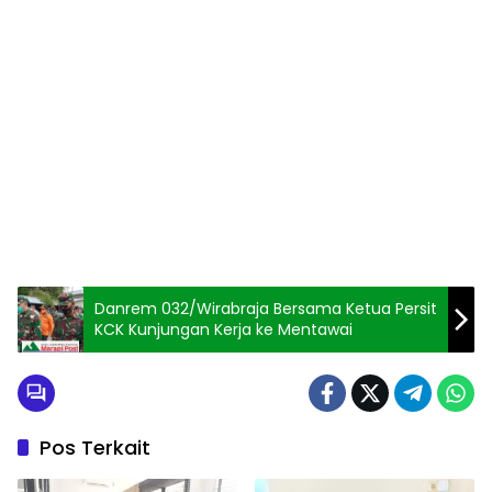
Danrem 032/Wirabraja Bersama Ketua Persit
KCK Kunjungan Kerja ke Mentawai
Pos Terkait