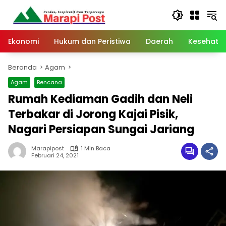
Langsung
ke
konten
Ekonomi
Hukum dan Peristiwa
Daerah
Kesehata
Beranda
Agam
Agam
Bencana
Rumah Kediaman Gadih dan Neli
Terbakar di Jorong Kajai Pisik,
Nagari Persiapan Sungai Jariang
Marapipost
1 Min Baca
Februari 24, 2021