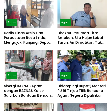
Agam
Agam
Kadis Dinas Arsip Dan
Direktur Perumda Tirta
Perpustaan Roza Linda,
Antokan, Bila Hujan Lebat
Mengajak, Kunjungi Depo
Turun, Air Dimatikan, Tak
Arsip
Bisa Diolah
Agam
Agam
Sinergi BAZNAS Agam
Didampingi Bupati, Menteri
dengan BAZNAS Kalsel,
PU RI Tinjau Titik Bencana
Salurkan Bantuan Bencana
Agam, Segera Dipulihkan
Alam