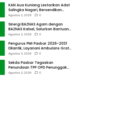
KAN Aua Kuniang Lestarikan Adat
Salingka Nagari, Bersendikan
Kitabullah
Agustus 2, 2026
0
Sinergi BAZNAS Agam dengan
BAZNAS Kalsel, Salurkan Bantuan
Bencana Alam
Agustus 3, 2026
0
Pengurus PMI Pasbar 2026–2031
Dilantik, Layanani Ambulans Gratis
ke Padang
Agustus 3, 2026
0
Sekda Pasbar Tegaskan
Penundaan TPP OPD Penunggak
Pajak Kendaraan Dinas
Agustus 3, 2026
0