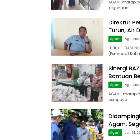
AGAM, marapip
kegunaan…
Direktur Pe
Turun, Air 
Agam
Agustus
LUBUK BASUNG
(Perumda) Kabu
Sinergi BA
Bantuan B
Agam
Agustus
AGAM, marapip
berupaya…
Didampingi 
Agam, Sege
Agam
Juli 31, 