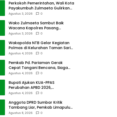
Perkokoh Pemerintahan, Wali Kota
Payakumbuh Zulmaeta Gulirkan
Jabatan
Agustus 3, 2026
0
Wako Zulmaeta Sambut Baik
Wacana Kapolres Pasang
Kamera Pantau Lalin
Agustus 3, 2026
0
Wakapolda NTB Gelar Kegiatan
Polmas di Kelurahan Taman Sari
Ampenan
Agustus 4, 2026
0
Pemkab Pd. Pariaman Gerak
Cepat Tangani Bencana, Siaga
Cuaca Ekstrem
Agustus 4, 2026
0
Bupati Ajukan KUA-PPAS
Perubahan APBD 2026,
Pendapatan Pasbar Naik 15
Agustus 4, 2026
0
Persen
Anggota DPRD Sumbar Kritik
Tambang Liar, Pemkab Limapuluh
Kota Pilih Diam
Agustus 8, 2026
0