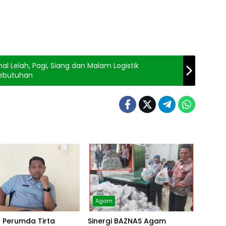
lah, Pagi, Siang dan Malam Logistik
Kebutuhan
Agam
r Perumda Tirta
Sinergi BAZNAS Agam