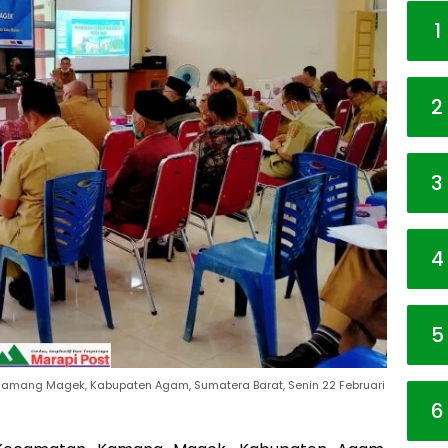
1
2
3
4
5
ang Magek, Kabupaten Agam, Sumatera Barat, Senin 22 Februari
6