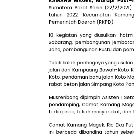
KAMANG MAGEK, Marapi Post
–
Sumatera Barat Senin (22/2/202
tahun 2022. Kecamatan Kamang 
Pemerintah Daerah (RKPD).
10 kegiatan yang diusulkan; hot
Sabatang, pembangunan jembatan 
Joho, pembangunan Pustu dan pem
Tidak kalah pentingnya yang usula
jalan dari Kampuang Bawah-Koto K
Koto, pendaman bahu jalan Koto M
rabat beton jalan Simpang Koto Pa
Musrenbang dipimpin Asisten I Set
pendamping, Camat Kamang Magek,
forkopinca, tokoh masyarakat, dan l
Camat Kamang Magek, Rio Eka Putr
ini berbeda dibanding tahun sebel