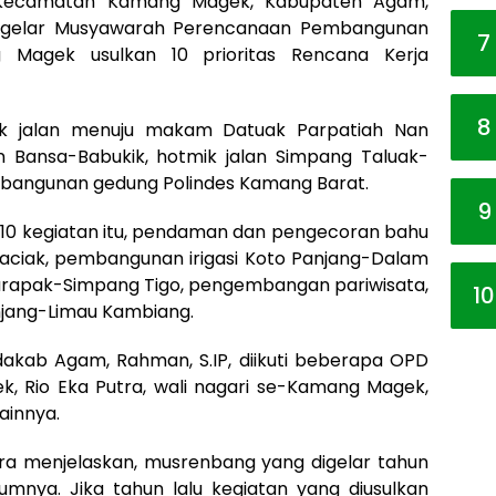
Kecamatan Kamang Magek, Kabupaten Agam,
1) gelar Musyawarah Perencanaan Pembangunan
7
Magek usulkan 10 prioritas Rencana Kerja
8
mik jalan menuju makam Datuak Parpatiah Nan
Bansa-Babukik, hotmik jalan Simpang Taluak-
bangunan gedung Polindes Kamang Barat.
9
n 10 kegiatan itu, pendaman dan pengecoran bahu
aciak, pembangunan irigasi Koto Panjang-Dalam
arapak-Simpang Tigo, pengembangan pariwisata,
10
njang-Limau Kambiang.
dakab Agam, Rahman, S.IP, diikuti beberapa OPD
 Rio Eka Putra, wali nagari se-Kamang Magek,
ainnya.
a menjelaskan, musrenbang yang digelar tahun
umnya. Jika tahun lalu kegiatan yang diusulkan