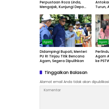
Perpustaan Roza Linda,
Antokan
Mengajak, Kunjungi Depo
Turun, 
Arsip
Diolah
Agam
Agam
Didampingi Bupati, Menteri
Perlind
PU RI Tinjau Titik Bencana
Agam A
Agam, Segera Dipulihkan
ke PST
Tinggalkan Balasan
Alamat email Anda tidak akan dipublikasi