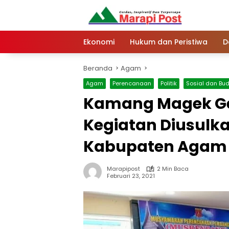
Langsung
ke
konten
Ekonomi
Hukum dan Peristiwa
D
Beranda
Agam
Agam
Perencanaan
Politik
Sosial dan Bu
Kamang Magek Gel
Kegiatan Diusulkan
Kabupaten Agam
Marapipost
2 Min Baca
Februari 23, 2021