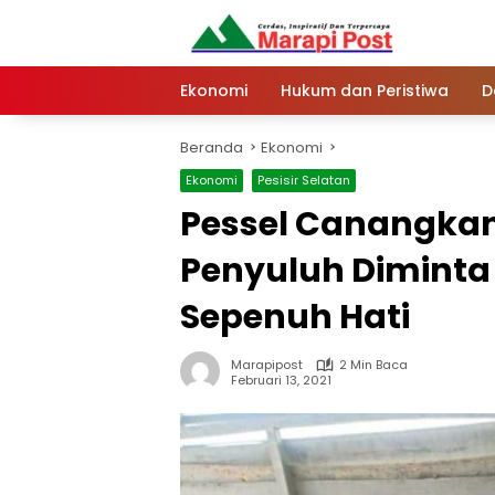
Langsung
ke
konten
Ekonomi
Hukum dan Peristiwa
D
Beranda
Ekonomi
Ekonomi
Pesisir Selatan
Pessel Canangkan
Penyuluh Diminta
Sepenuh Hati
Marapipost
2 Min Baca
Februari 13, 2021