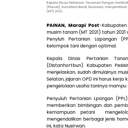
Kepala Dinas Pertanian Tanaman Pangan Hortikult
(Pessel), Sumatera Barat, Nusirwan, menyerahkan
(MT) 2021,
PAINAN, Marapi Post
-Kabupaten 
musim tanam (MT 2021) tahun 2021 d
Penyluh Pertanian Lapangan (
kelompok tani dengan optimal.
Kepala Dinas Pertanian Tana
(Distanhortbun) Kabupaten Pesisir
menjelaskan, sudah dimulainya mus
Selatan, jajaran OPD ini harus kerj
pengelolaan usaha taninya mampu
Penyuluh Pertanian Lpangan (PPL
memberikan bimbingan dan pembin
kemampuan petani mengelola
mengendalikan berbagai jenis ham
ini, kata Nusirwan.