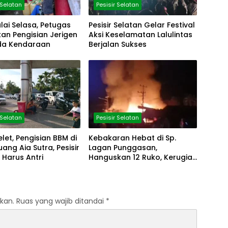
 Selatan
Pesisir Selatan
lai Selasa, Petugas
Pesisir Selatan Gelar Festival
an Pengisian Jerigen
Aksi Keselamatan Lalulintas
da Kendaraan
Berjalan Sukses
 Selatan
Pesisir Selatan
elet, Pengisian BBM di
Kebakaran Hebat di Sp.
uang Aia Sutra, Pesisir
Lagan Punggasan,
 Harus Antri
Hanguskan 12 Ruko, Kerugian
Rp5 Miliar
kan.
Ruas yang wajib ditandai
*