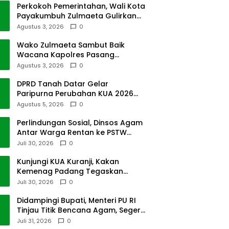
Perkokoh Pemerintahan, Wali Kota
Payakumbuh Zulmaeta Gulirkan
Jabatan
Agustus 3, 2026
0
Wako Zulmaeta Sambut Baik
Wacana Kapolres Pasang
Kamera Pantau Lalin
Agustus 3, 2026
0
DPRD Tanah Datar Gelar
Paripurna Perubahan KUA 2026
dan PPAS Tahun 2027
Agustus 5, 2026
0
Perlindungan Sosial, Dinsos Agam
Antar Warga Rentan ke PSTW
Batusangkar
Juli 30, 2026
0
Kunjungi KUA Kuranji, Kakan
Kemenag Padang Tegaskan
Terapkan Disiplin Kerja
Juli 30, 2026
0
Didampingi Bupati, Menteri PU RI
Tinjau Titik Bencana Agam, Segera
Dipulihkan
Juli 31, 2026
0