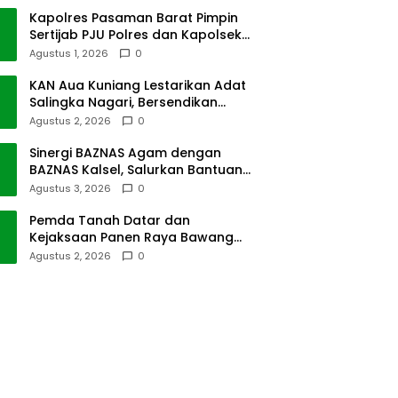
Kapolres Pasaman Barat Pimpin
Sertijab PJU Polres dan Kapolsek
Sungai Beremas
Agustus 1, 2026
0
KAN Aua Kuniang Lestarikan Adat
Salingka Nagari, Bersendikan
Kitabullah
Agustus 2, 2026
0
Sinergi BAZNAS Agam dengan
BAZNAS Kalsel, Salurkan Bantuan
Bencana Alam
Agustus 3, 2026
0
Pemda Tanah Datar dan
Kejaksaan Panen Raya Bawang
Merah di Sawah Tangah
Agustus 2, 2026
0