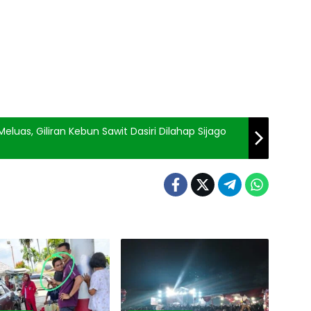
luas, Giliran Kebun Sawit Dasiri Dilahap Sijago