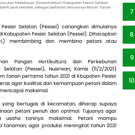
ura dan Perkebunan (Distanhortbun) Kabupaten Pesisir Selatan
 benih padi berlabel, sebagai pertanda dimulainya Musim Tanam
7
Pesisir Selatan (Pessel) canangkan dimulainya
i Kabupaten Pesisir Selatan (Pessel). Diharapkan
8
PPL) membimbing dan membina petani atau
9
man Pangan Hortikultura dan Perkebunan
 Selatan (Pessel), Nusirwan, Kamis (11/2/2021)
im tanan pertama tahun 2021 di Kbupaten Pesisir
10
a keras agar kualitas dan kemampuan petani dalam
 mencapai maksimal.
) yang bertugas di kecamatan, diharap supaya
aan petani penuh dan optimal. Tujuanya agar
 usaha taninya maksimal. Petani mampu
a tanaman, agar produksi meningkat tahun 2021