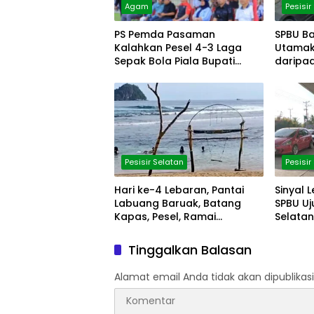
Agam
Pesisir
PS Pemda Pasaman
SPBU Ba
Kalahkan Pesel 4-3 Laga
Utamak
Sepak Bola Piala Bupati
daripa
Agam Cup
Pesisir Selatan
Pesisir
Hari ke-4 Lebaran, Pantai
Sinyal L
Labuang Baruak, Batang
SPBU Uj
Kapas, Pesel, Ramai
Selatan
Dikunjungi
Tinggalkan Balasan
Alamat email Anda tidak akan dipublikasi