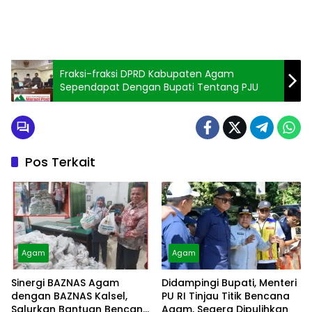
Fraksi-fraksi DPRD Kabupaten Agam
Sependapat Dengan Bupati Tentang PJU
Pos Terkait
Agam
Agam
Sinergi BAZNAS Agam
Didampingi Bupati, Menteri
dengan BAZNAS Kalsel,
PU RI Tinjau Titik Bencana
Salurkan Bantuan Bencana
Agam, Segera Dipulihkan