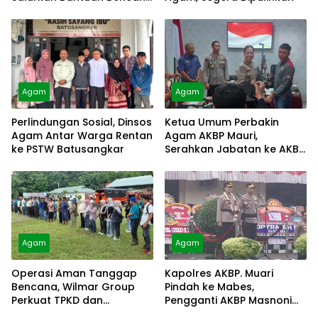
Alam
Agam
Agam
Perlindungan Sosial, Dinsos
Ketua Umum Perbakin
Agam Antar Warga Rentan
Agam AKBP Mauri,
ke PSTW Batusangkar
Serahkan Jabatan ke AKBP
Masnoni
Agam
Agam
Operasi Aman Tanggap
Kapolres AKBP. Muari
Bencana, Wilmar Group
Pindah ke Mabes,
Perkuat TPKD dan
Pengganti AKBP Masnoni
Masyarakat
dari Mabes