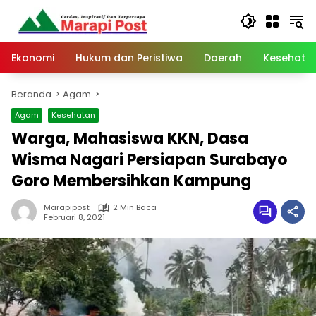
Langsung
ke
konten
Ekonomi
Hukum dan Peristiwa
Daerah
Kesehata
Beranda
Agam
Agam
Kesehatan
Warga, Mahasiswa KKN, Dasa
Wisma Nagari Persiapan Surabayo
Goro Membersihkan Kampung
Marapipost
2 Min Baca
Februari 8, 2021