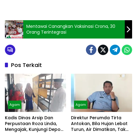
Mentawai Canangkan Vaksinasi Crona, 30
Orang Terintegrasi
Pos Terkait
Agam
Agam
Kadis Dinas Arsip Dan
Direktur Perumda Tirta
Perpustaan Roza Linda,
Antokan, Bila Hujan Lebat
Mengajak, Kunjungi Depo
Turun, Air Dimatikan, Tak
Arsip
Bisa Diolah