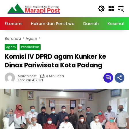
Langsung
ke
konten
Ekonomi
Hukum dan Peristiwa
Daerah
Kesehata
Beranda
Agam
Agam
Pendidikan
Komisi IV DPRD agam Kunker ke
Dinas Pariwisata Kota Padang
Marapipost
3 Min Baca
Februari 4, 2021