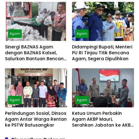
Agam
Agam
Sinergi BAZNAS Agam
Didampingi Bupati, Menteri
dengan BAZNAS Kalsel,
PU RI Tinjau Titik Bencana
Salurkan Bantuan Bencana
Agam, Segera Dipulihkan
Alam
Agam
Agam
Perlindungan Sosial, Dinsos
Ketua Umum Perbakin
Agam Antar Warga Rentan
Agam AKBP Mauri,
ke PSTW Batusangkar
Serahkan Jabatan ke AKBP
Masnoni