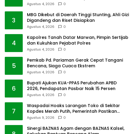
Agustus 4, 2026
0
MBG Dikebut di Daerah Tinggi Stunting, Ahli Gizi
3
Digandeng dan Riset Disiapkan
Agustus 4, 2026
0
Kapolres Tanah Datar Marwan, Pimpin Sertijab
4
dan Kukuhkan Pejabat Polres
Agustus 4, 2026
0
Pemkab Pd. Pariaman Gerak Cepat Tangani
5
Bencana, Siaga Cuaca Ekstrem
Agustus 4, 2026
0
Bupati Ajukan KUA-PPAS Perubahan APBD
6
2026, Pendapatan Pasbar Naik 15 Persen
Agustus 4, 2026
0
Waspadai Hoaks Larangan Toko di Sekitar
7
Kopdes Merah Putih, Pemerintah Pastikan
Usaha Warga Tetap Dilindungi
Agustus 9, 2026
0
Sinergi BAZNAS Agam dengan BAZNAS Kalsel,
8
Salurkan Bantuan Bencana Alam