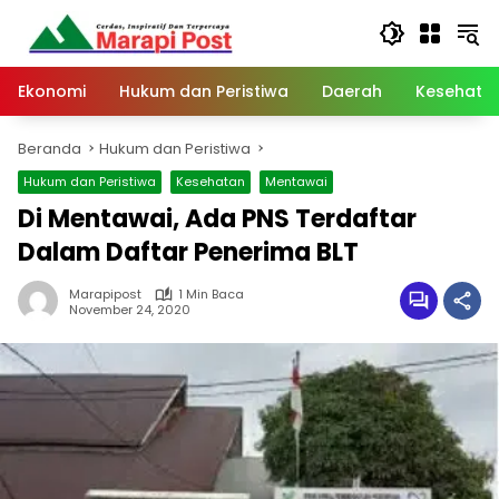
Langsung
ke
konten
Ekonomi
Hukum dan Peristiwa
Daerah
Kesehata
Beranda
Hukum dan Peristiwa
Hukum dan Peristiwa
Kesehatan
Mentawai
Di Mentawai, Ada PNS Terdaftar
Dalam Daftar Penerima BLT
Marapipost
1 Min Baca
November 24, 2020