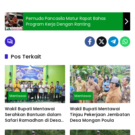
Pemuda Pancasila Matur Rapat Bahas
Program Kerja Dengan Ranting
Pos Terkait
Mentawai
Mentawai
Wakil Bupati Mentawai
Wakil Bupati Mentawai
Serahkan Bantuan dalam
Tinjau Pekerjaan Jembatan
Safari Ramadhan di Desa
Desa Mongan Poula
Malancan