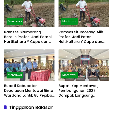
Mentawai
Mentawai
Ramses Situmorang
Ramses Situmorang Alih
Beralih Profesi Jadi Petani
Profesi Jadi Petani
Hortikultura Y Cape dan
Hultikultura Y Cape dan
Sayuran
Sayuran
Mentawai
Mentawai
Bupati Kabupaten
Bupati Kep Mentawai,
Kepulauan Mentawai Rinto
Pembangunan 2027
Wardana Lantik 86 Pejabat
Dampak Langsung
Struktural
Masyarakat
Tinggalkan Balasan