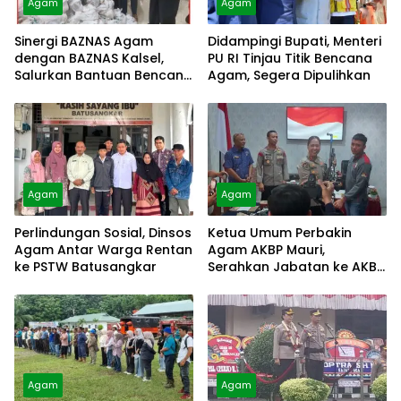
Agam
Agam
Sinergi BAZNAS Agam
Didampingi Bupati, Menteri
dengan BAZNAS Kalsel,
PU RI Tinjau Titik Bencana
Salurkan Bantuan Bencana
Agam, Segera Dipulihkan
Alam
Agam
Agam
Perlindungan Sosial, Dinsos
Ketua Umum Perbakin
Agam Antar Warga Rentan
Agam AKBP Mauri,
ke PSTW Batusangkar
Serahkan Jabatan ke AKBP
Masnoni
Agam
Agam