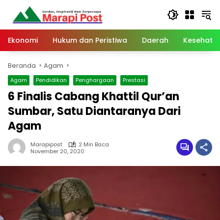
Langsung
ke
konten
Ekonomi
Hukum dan Peristiwa
Daerah
Kesehata
Beranda
Agam
Agam
Pendidikan
Penghargaan
Prestasi
6 Finalis Cabang Khattil Qur’an
Sumbar, Satu Diantaranya Dari
Agam
Marapipost
2 Min Baca
November 20, 2020