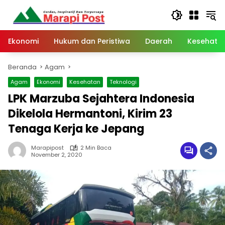
Langsung
ke
konten
Ekonomi
Hukum dan Peristiwa
Daerah
Kesehata
Beranda
Agam
Agam
Ekonomi
Kesehatan
Teknologi
LPK Marzuba Sejahtera Indonesia
Dikelola Hermantoni, Kirim 23
Tenaga Kerja ke Jepang
Marapipost
2 Min Baca
November 2, 2020