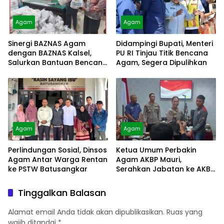
Agam
Agam
Sinergi BAZNAS Agam
Didampingi Bupati, Menteri
dengan BAZNAS Kalsel,
PU RI Tinjau Titik Bencana
Salurkan Bantuan Bencana
Agam, Segera Dipulihkan
Alam
Agam
Agam
Perlindungan Sosial, Dinsos
Ketua Umum Perbakin
Agam Antar Warga Rentan
Agam AKBP Mauri,
ke PSTW Batusangkar
Serahkan Jabatan ke AKBP
Masnoni
Tinggalkan Balasan
Alamat email Anda tidak akan dipublikasikan.
Ruas yang
wajib ditandai
*