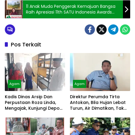
11 Anak Muda Penggerak Kemajuan Bangsa
Raih Apresiasi 11th SATU Indonesia Awards
2020
Pos Terkait
Agam
Agam
Kadis Dinas Arsip Dan
Direktur Perumda Tirta
Perpustaan Roza Linda,
Antokan, Bila Hujan Lebat
Mengajak, Kunjungi Depo
Turun, Air Dimatikan, Tak
Arsip
Bisa Diolah