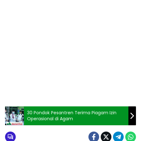
30 Pondok Pesantren Terima Piagam Izin
Operasional di Agam