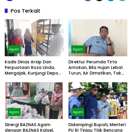
Pos Terkait
Agam
Agam
Kadis Dinas Arsip Dan
Direktur Perumda Tirta
Perpustaan Roza Linda,
Antokan, Bila Hujan Lebat
Mengajak, Kunjungi Depo
Turun, Air Dimatikan, Tak
Arsip
Bisa Diolah
Agam
Agam
Sinergi BAZNAS Agam
Didampingi Bupati, Menteri
dengan BAZNAS Kalsel,
PU RI Tinjau Titik Bencana