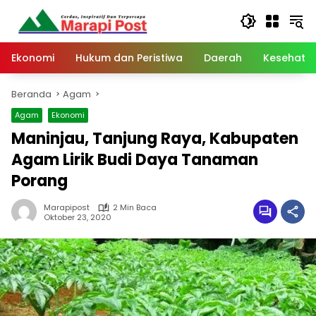
Langsung
ke
konten
Ekonomi
Hukum dan Peristiwa
Daerah
Kesehata
Beranda
Agam
Agam
Ekonomi
Maninjau, Tanjung Raya, Kabupaten
Agam Lirik Budi Daya Tanaman
Porang
Marapipost
2 Min Baca
Oktober 23, 2020