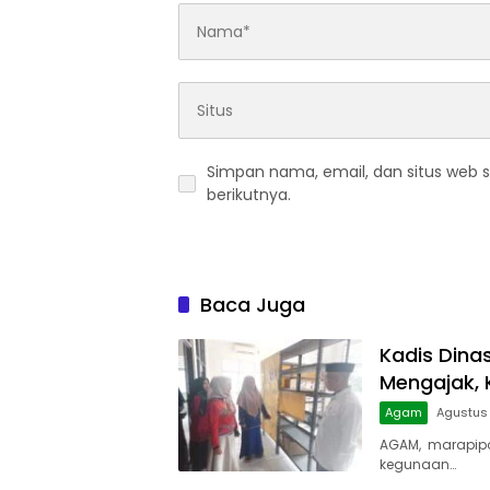
Simpan nama, email, dan situs web 
berikutnya.
Baca Juga
Kadis Dina
Mengajak, 
Agam
Agustus 
AGAM, marapip
kegunaan…