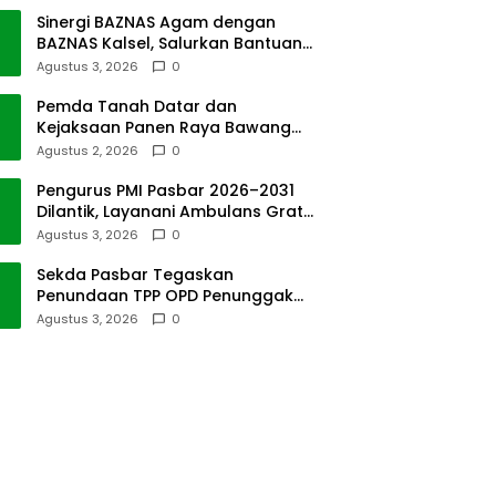
Sinergi BAZNAS Agam dengan
BAZNAS Kalsel, Salurkan Bantuan
Bencana Alam
Agustus 3, 2026
0
Pemda Tanah Datar dan
Kejaksaan Panen Raya Bawang
Merah di Sawah Tangah
Agustus 2, 2026
0
Pengurus PMI Pasbar 2026–2031
Dilantik, Layanani Ambulans Gratis
ke Padang
Agustus 3, 2026
0
Sekda Pasbar Tegaskan
Penundaan TPP OPD Penunggak
Pajak Kendaraan Dinas
Agustus 3, 2026
0