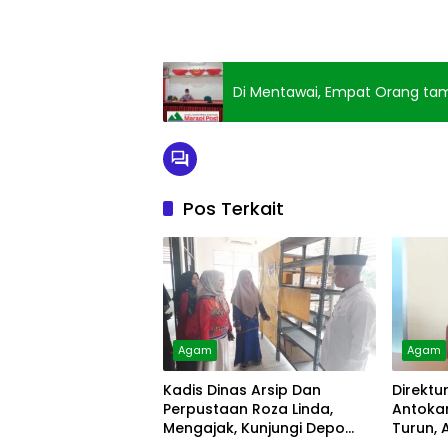
Di Mentawai, Empat Orang tam
Pos Terkait
Agam
Agam
Kadis Dinas Arsip Dan
Direktu
Perpustaan Roza Linda,
Antokan
Mengajak, Kunjungi Depo
Turun, 
Arsip
Diolah