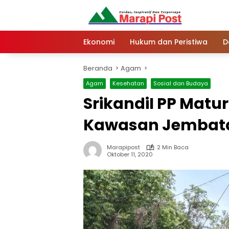
Langsung
ke
konten
Ekonomi
Hukum dan Peristiwa
D
Beranda
Agam
Agam
Kesehatan
Sosial dan Budaya
SrikandiI PP Matu
Kawasan Jembat
Marapipost
2 Min Baca
Oktober 11, 2020