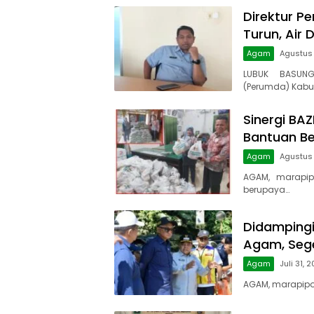
Direktur Pe
Turun, Air 
Agam
Agustus
LUBUK BASUNG
(Perumda) Kabu
Sinergi BA
Bantuan B
Agam
Agustus
AGAM, marapip
berupaya…
Didampingi 
Agam, Sege
Agam
Juli 31, 
AGAM, marapipos