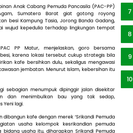
mpinan Anak Cabang Pemuda Pancasila (PAC-PP)
7
Agam, Sumatera Barat giat gotong royong
tan besi Kampung Tasia, Jorong Banda Gadang,
agai wujud kepedulia terhadap lingkungan tempat
8
 PAC PP Matur, menjelaskan, goro bersama
i, karena lokasi tersebut cukup strategis bila
9
dirikan kafe bersihkan dulu, sekaligus mengawasi
awasan jembatan. Menurut Islam, kebersihan itu
10
gi sebagian menumpuk dipinggir jalan disekitar
n dan menimbulkan bau yang tak sedap,
Yeni lagi.
kan dibangun kafe dengan merek ‘Srikandi Pemuda
kegiatan usaha kelompok kesrikandian pemuda
 bidang usaha itu, diharapkan Srikandi Pemuda