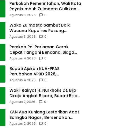
Perkokoh Pemerintahan, Wali Kota
Payakumbuh Zulmaeta Gulirkan
Jabatan
Agustus 3, 2026
0
Wako Zulmaeta Sambut Baik
Wacana Kapolres Pasang
Kamera Pantau Lalin
Agustus 3, 2026
0
Pemkab Pd. Pariaman Gerak
Cepat Tangani Bencana, Siaga
Cuaca Ekstrem
Agustus 4, 2026
0
Bupati Ajukan KUA-PPAS
Perubahan APBD 2026,
Pendapatan Pasbar Naik 15
Agustus 4, 2026
0
Persen
Wakil Rakyat H. Nurkholis Dt. Bijo
Dirajo Angkat Bicara, Bupati Bisa
Digugat
Agustus 7, 2026
0
KAN Aua Kuniang Lestarikan Adat
Salingka Nagari, Bersendikan
Kitabullah
Agustus 2, 2026
0