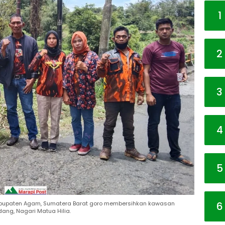
1
2
3
4
5
6
abupaten Agam, Sumatera Barat goro membersihkan kawasan
ng, Nagari Matua Hilia.