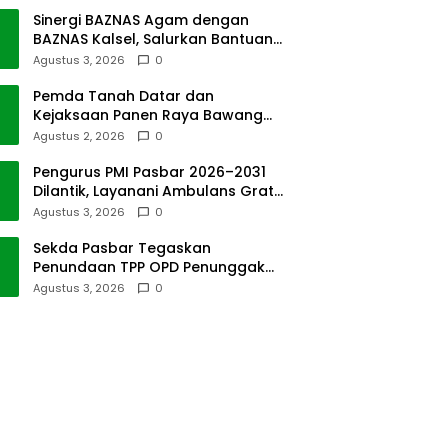
Sinergi BAZNAS Agam dengan
BAZNAS Kalsel, Salurkan Bantuan
Bencana Alam
Agustus 3, 2026
0
Pemda Tanah Datar dan
Kejaksaan Panen Raya Bawang
Merah di Sawah Tangah
Agustus 2, 2026
0
Pengurus PMI Pasbar 2026–2031
Dilantik, Layanani Ambulans Gratis
ke Padang
Agustus 3, 2026
0
Sekda Pasbar Tegaskan
Penundaan TPP OPD Penunggak
Pajak Kendaraan Dinas
Agustus 3, 2026
0