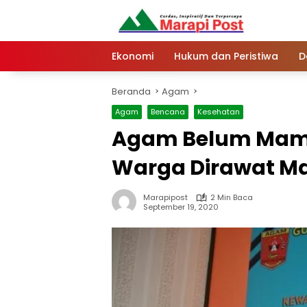
Langsung
ke
konten
Ekonomi
Hukum dan Peristiwa
D
Beranda
Agam
Agam
Bencana
Kesehatan
Agam Belum Mamp
Warga Dirawat M
Marapipost
2 Min Baca
September 19, 2020