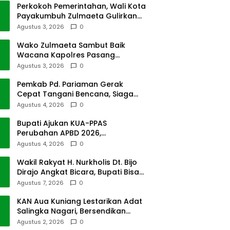
Perkokoh Pemerintahan, Wali Kota
Payakumbuh Zulmaeta Gulirkan
Jabatan
Agustus 3, 2026
0
Wako Zulmaeta Sambut Baik
Wacana Kapolres Pasang
Kamera Pantau Lalin
Agustus 3, 2026
0
Pemkab Pd. Pariaman Gerak
Cepat Tangani Bencana, Siaga
Cuaca Ekstrem
Agustus 4, 2026
0
Bupati Ajukan KUA-PPAS
Perubahan APBD 2026,
Pendapatan Pasbar Naik 15
Agustus 4, 2026
0
Persen
Wakil Rakyat H. Nurkholis Dt. Bijo
Dirajo Angkat Bicara, Bupati Bisa
Digugat
Agustus 7, 2026
0
KAN Aua Kuniang Lestarikan Adat
Salingka Nagari, Bersendikan
Kitabullah
Agustus 2, 2026
0