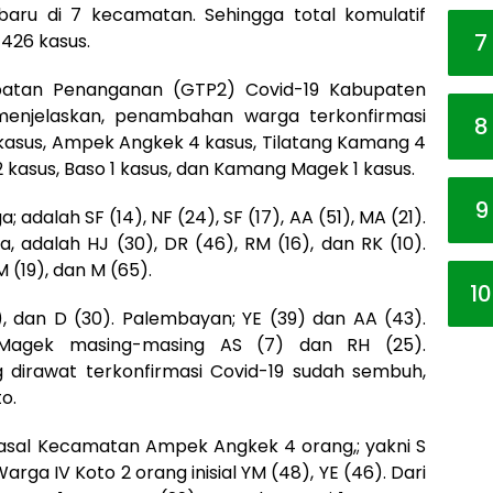
ru di 7 kecamatan. Sehingga total komulatif
7
 426 kasus.
patan Penanganan (GTP2) Covid-19 Kabupaten
menjelaskan, penambahan warga terkonfirmasi
8
5 kasus, Ampek Angkek 4 kasus, Tilatang Kamang 4
2 kasus, Baso 1 kasus, dan Kamang Magek 1 kasus.
9
alah SF (14), NF (24), SF (17), AA (51), MA (21).
dalah HJ (30), DR (46), RM (16), dan RK (10).
 (19), dan M (65).
10
), dan D (30). Palembayan; YE (39) dan AA (43).
agek masing-masing AS (7) dan RH (25).
 dirawat terkonfirmasi Covid-19 sudah sembuh,
o.
 asal Kecamatan Ampek Angkek 4 orang,; yakni S
Warga IV Koto 2 orang inisial YM (48), YE (46). Dari