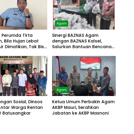
Agam
r Perumda Tirta
Sinergi BAZNAS Agam
, Bila Hujan Lebat
dengan BAZNAS Kalsel,
Air Dimatikan, Tak Bisa
Salurkan Bantuan Bencana
Alam
Agam
ungan Sosial, Dinsos
Ketua Umum Perbakin Agam
ntar Warga Rentan
AKBP Mauri, Serahkan
W Batusangkar
Jabatan ke AKBP Masnoni