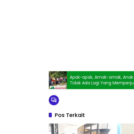
Apak-apak, Amak-amak, Anak-a
Tidak Ada Lagi Yang Memperj
Pos Terkait