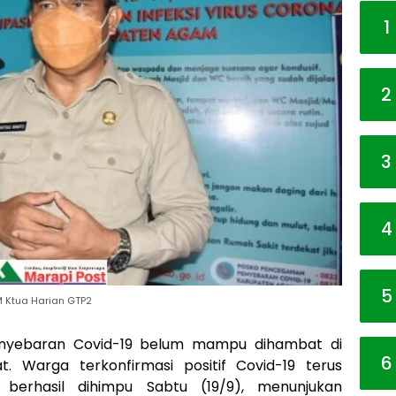
1
2
3
4
5
M Ktua Harian GTP2
nyebaran Covid-19 belum mampu dihambat di
6
 Warga terkonfirmasi positif Covid-19 terus
berhasil dihimpu Sabtu (19/9), menunjukan