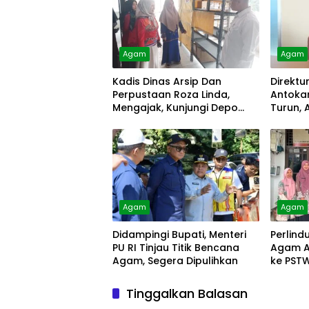
Agam
Agam
Kadis Dinas Arsip Dan
Direktu
Perpustaan Roza Linda,
Antokan
Mengajak, Kunjungi Depo
Turun, 
Arsip
Diolah
Agam
Agam
Didampingi Bupati, Menteri
Perlind
PU RI Tinjau Titik Bencana
Agam A
Agam, Segera Dipulihkan
ke PST
Tinggalkan Balasan