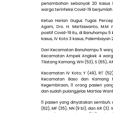
penambahan sebanyak 20 kasus ba
warga terinfeksi Covid-19 berjumlah
Ketua Harian Gugus Tugas Perce
Agam, Drs. H. Martiawanto, M.M 
positif Covid-19 itu, di Banuhampu 
kasus, IV Koto 3 kasus, Palembayan 
Dari Kecamatan Banuhampu 5 warga; ad
Kecamatan Ampek Angkek 4 warga, a
Tilatang Kamang; WH (53), S (65), AM
Kecamatan IV Koto; Y (49), RT (52
Kecamatan Baso dan Kamang M
Kegembiraan, 11 orang pasien yang
dan sudah pulang,jelas Martias Want
11 pasien yang dinyatakan sembuh;
(62), MF (35), NN (9 bl), dan AR (3). 