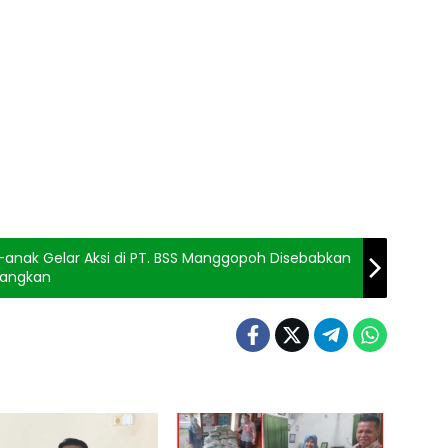
nak Gelar Aksi di PT. BSS Manggopoh Disebabkan
uangkan