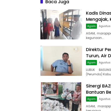
Baca Juga
Kadis Dina
Mengajak, 
Agam
Agustus 
AGAM, marapip
kegunaan…
Direktur Pe
Turun, Air 
Agam
Agustus
LUBUK BASUNG
(Perumda) Kabu
Sinergi BA
Bantuan B
Agam
Agustus
AGAM, marapip
berupaya…