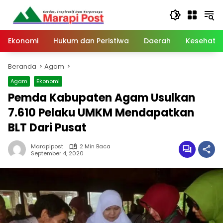
Langsung
ke
konten
Ekonomi
Hukum dan Peristiwa
Daerah
Kesehata
Beranda
Agam
Agam
Ekonomi
Pemda Kabupaten Agam Usulkan
7.610 Pelaku UMKM Mendapatkan
BLT Dari Pusat
Marapipost
2 Min Baca
September 4, 2020