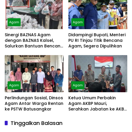
Agam
Agam
Sinergi BAZNAS Agam
Didampingi Bupati, Menteri
dengan BAZNAS Kalsel,
PU RI Tinjau Titik Bencana
Salurkan Bantuan Bencana
Agam, Segera Dipulihkan
Alam
Agam
Agam
Perlindungan Sosial, Dinsos
Ketua Umum Perbakin
Agam Antar Warga Rentan
Agam AKBP Mauri,
ke PSTW Batusangkar
Serahkan Jabatan ke AKBP
Masnoni
Tinggalkan Balasan