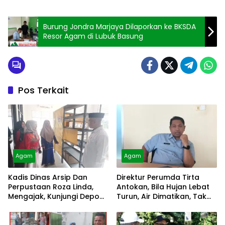
Burung Jondra Marjaya Dilaporkan ke BKSDA
Resor Agam di Lubuk Basung
Pos Terkait
Agam
Agam
Kadis Dinas Arsip Dan
Direktur Perumda Tirta
Perpustaan Roza Linda,
Antokan, Bila Hujan Lebat
Mengajak, Kunjungi Depo
Turun, Air Dimatikan, Tak
Arsip
Bisa Diolah