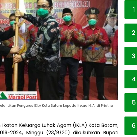
1
2
3
4
5
elantikan Pengurus IKLA Kota Batam kepada Ketua H. Andi Priatna
6
Ikatan Keluarga Luhak Agam (IKLA) Kota Batam,
2019-2024, Minggu (23/8/20) dikukuhkan Bupati