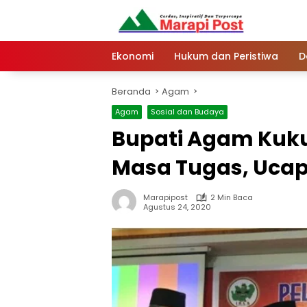
Langsung
ke
konten
Ekonomi
Hukum dan Peristiwa
D
Beranda
Agam
Agam
Sosial dan Budaya
Bupati Agam Kuku
Masa Tugas, Uca
Marapipost
2 Min Baca
Agustus 24, 2020