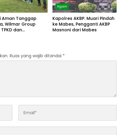
Agam
i Aman Tanggap
Kapolres AKBP. Muari Pindah
a, Wilmar Group
ke Mabes, Pengganti AKBP
t TPKD dan
Masnoni dari Mabes
akat
kan.
Ruas yang wajib ditandai
*