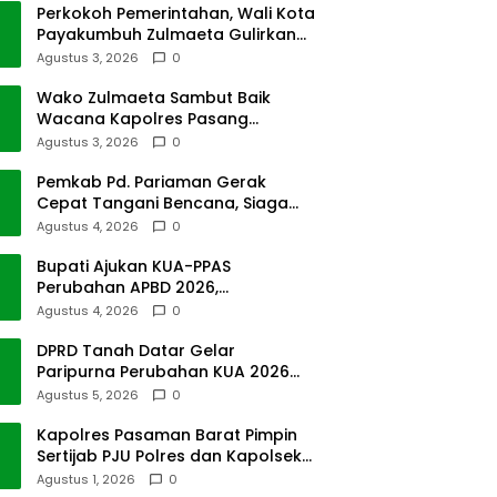
Perkokoh Pemerintahan, Wali Kota
Payakumbuh Zulmaeta Gulirkan
Jabatan
Agustus 3, 2026
0
Wako Zulmaeta Sambut Baik
Wacana Kapolres Pasang
Kamera Pantau Lalin
Agustus 3, 2026
0
Pemkab Pd. Pariaman Gerak
Cepat Tangani Bencana, Siaga
Cuaca Ekstrem
Agustus 4, 2026
0
Bupati Ajukan KUA-PPAS
Perubahan APBD 2026,
Pendapatan Pasbar Naik 15
Agustus 4, 2026
0
Persen
DPRD Tanah Datar Gelar
Paripurna Perubahan KUA 2026
dan PPAS Tahun 2027
Agustus 5, 2026
0
Kapolres Pasaman Barat Pimpin
Sertijab PJU Polres dan Kapolsek
Sungai Beremas
Agustus 1, 2026
0