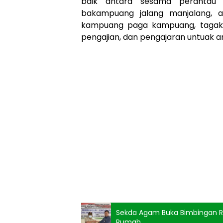
baik antara sesama perantau
bakampuang jalang manjalang, a
kampuang paga kampuang, tagak n
pengajian, dan pengajaran untuak an
Sekda Agam Buka Bimbingan RA
Rumah