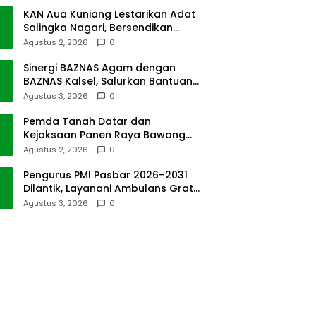
KAN Aua Kuniang Lestarikan Adat
Salingka Nagari, Bersendikan
Kitabullah
Agustus 2, 2026
0
Sinergi BAZNAS Agam dengan
BAZNAS Kalsel, Salurkan Bantuan
Bencana Alam
Agustus 3, 2026
0
Pemda Tanah Datar dan
Kejaksaan Panen Raya Bawang
Merah di Sawah Tangah
Agustus 2, 2026
0
Pengurus PMI Pasbar 2026–2031
Dilantik, Layanani Ambulans Gratis
ke Padang
Agustus 3, 2026
0