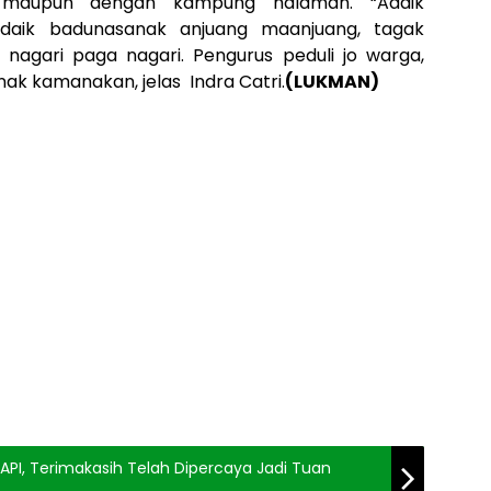
 maupun dengan kampung halaman. “Adaik
daik badunasanak anjuang maanjuang, tagak
agari paga nagari. Pengurus peduli jo warga,
ak kamanakan, jelas Indra Catri.
(LUKMAN)
PI, Terimakasih Telah Dipercaya Jadi Tuan