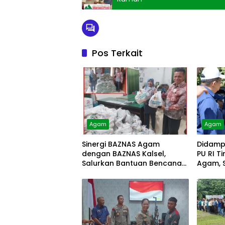
Pos Terkait
Agam
Agam
Sinergi BAZNAS Agam
Didampi
dengan BAZNAS Kalsel,
PU RI T
Salurkan Bantuan Bencana
Agam, S
Alam