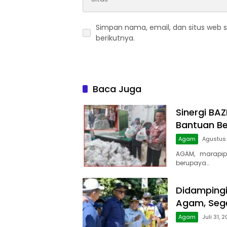
Simpan nama, email, dan situs web 
berikutnya.
Baca Juga
Sinergi BA
Bantuan B
Agam
Agustus
AGAM, marapip
berupaya…
Didampingi 
Agam, Sege
Agam
Juli 31, 