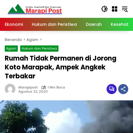
Langsung
ke
konten
Ekonomi
Hukum dan Peristiwa
Daerah
Kesehata
Beranda
Agam
Agam
Hukum dan Peristiwa
Rumah Tidak Permanen di Jorong
Koto Marapak, Ampek Angkek
Terbakar
Marapipost
1 Min Baca
Agustus 22, 2020