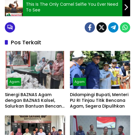
This Is The Only Camel Selfie You Ever Need
To See
Pos Terkait
Agam
Agam
Sinergi BAZNAS Agam
Didampingi Bupati, Menteri
dengan BAZNAS Kalsel,
PU RI Tinjau Titik Bencana
Salurkan Bantuan Bencana
Agam, Segera Dipulihkan
Alam