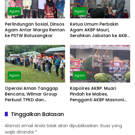
Agam
Agam
Perlindungan Sosial, Dinsos
Ketua Umum Perbakin
Agam Antar Warga Rentan
Agam AKBP Mauri,
ke PSTW Batusangkar
Serahkan Jabatan ke AKBP
Masnoni
Agam
Agam
Operasi Aman Tanggap
Kapolres AKBP. Muari
Bencana, Wilmar Group
Pindah ke Mabes,
Perkuat TPKD dan
Pengganti AKBP Masnoni
Masyarakat
dari Mabes
Tinggalkan Balasan
Alamat email Anda tidak akan dipublikasikan.
Ruas yang
wajib ditandai
*