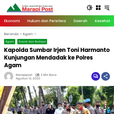
Langsung
ke
konten
Ekonomi
Hukum dan Peristiwa
Daerah
Kesehata
Beranda
Agam
Agam
Sosial dan Budaya
Kapolda Sumbar Irjen Toni Harmanto
Kunjungan Mendadak ke Polres
Agam
Marapipost
2 Min Baca
Agustus 13, 2020