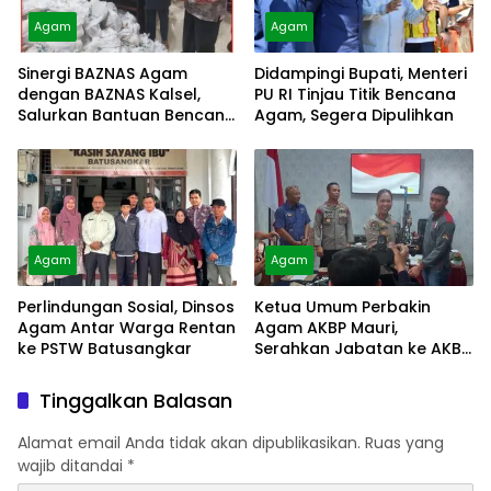
Agam
Agam
Sinergi BAZNAS Agam
Didampingi Bupati, Menteri
dengan BAZNAS Kalsel,
PU RI Tinjau Titik Bencana
Salurkan Bantuan Bencana
Agam, Segera Dipulihkan
Alam
Agam
Agam
Perlindungan Sosial, Dinsos
Ketua Umum Perbakin
Agam Antar Warga Rentan
Agam AKBP Mauri,
ke PSTW Batusangkar
Serahkan Jabatan ke AKBP
Masnoni
Tinggalkan Balasan
Alamat email Anda tidak akan dipublikasikan.
Ruas yang
wajib ditandai
*