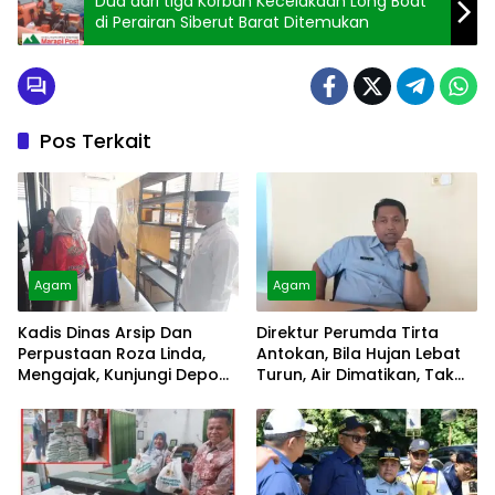
Dua dari tiga Korban Kecelakaan Long Boat
di Perairan Siberut Barat Ditemukan
Pos Terkait
Agam
Agam
Kadis Dinas Arsip Dan
Direktur Perumda Tirta
Perpustaan Roza Linda,
Antokan, Bila Hujan Lebat
Mengajak, Kunjungi Depo
Turun, Air Dimatikan, Tak
Arsip
Bisa Diolah