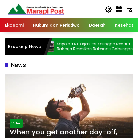
Langsung
ke
konten
Ekonomi
Hukum dan Peristiwa
Daerah
Kesehata
, Bila Hujan
Kapolda NTB Irjen Pol. Kalingga Rendra
Breaking News
k Bisa
Raharja Resmikan Rakernas Gabungan
News
Video
When you get another day-off,