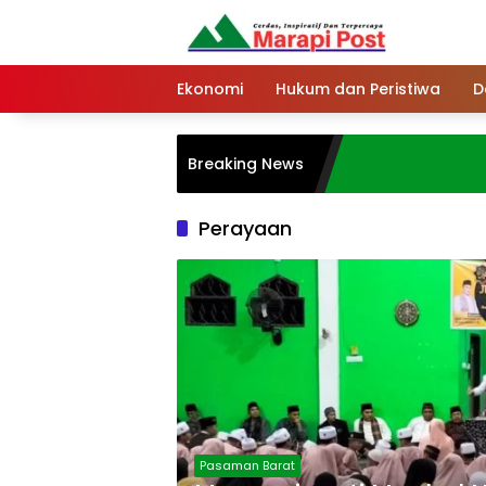
Langsung
ke
konten
Ekonomi
Hukum dan Peristiwa
D
Breaking News
Perayaan
Pasaman Barat