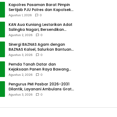
Kapolres Pasaman Barat Pimpin
Sertijab PJU Polres dan Kapolsek
Sungai Beremas
Agustus 1, 2026
0
KAN Aua Kuniang Lestarikan Adat
Salingka Nagari, Bersendikan
Kitabullah
Agustus 2, 2026
0
Sinergi BAZNAS Agam dengan
BAZNAS Kalsel, Salurkan Bantuan
Bencana Alam
Agustus 3, 2026
0
Pemda Tanah Datar dan
Kejaksaan Panen Raya Bawang
Merah di Sawah Tangah
Agustus 2, 2026
0
Pengurus PMI Pasbar 2026–2031
Dilantik, Layanani Ambulans Gratis
ke Padang
Agustus 3, 2026
0