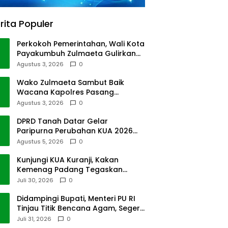
rita Populer
Perkokoh Pemerintahan, Wali Kota
Payakumbuh Zulmaeta Gulirkan
Jabatan
Agustus 3, 2026
0
Wako Zulmaeta Sambut Baik
Wacana Kapolres Pasang
Kamera Pantau Lalin
Agustus 3, 2026
0
DPRD Tanah Datar Gelar
Paripurna Perubahan KUA 2026
dan PPAS Tahun 2027
Agustus 5, 2026
0
Kunjungi KUA Kuranji, Kakan
Kemenag Padang Tegaskan
Terapkan Disiplin Kerja
Juli 30, 2026
0
Didampingi Bupati, Menteri PU RI
Tinjau Titik Bencana Agam, Segera
Dipulihkan
Juli 31, 2026
0