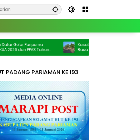
 Gelar Paripurna
Kasat Lantas IPTU Wendrizal S.H; Berik
026 dan PPAS Tahun
Rasa Aman Intensifkan Giat Preventif
Pagi
T PADANG PARIAMAN KE 193