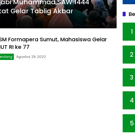
 Nabi Muhammad SAW 1444
t Gelar Tablig Akbar
Be
1
LSM Formapera Sumut, Mahasiswa Gelar
UT RI ke 77
2
Serdang
Agustus 29, 2022
3
4
5