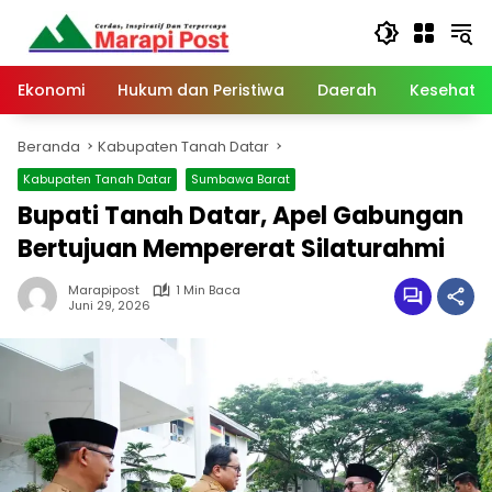
Langsung
ke
konten
Ekonomi
Hukum dan Peristiwa
Daerah
Kesehata
Beranda
Kabupaten Tanah Datar
Kabupaten Tanah Datar
Sumbawa Barat
Bupati Tanah Datar, Apel Gabungan
Bertujuan Mempererat Silaturahmi
Marapipost
1 Min Baca
Juni 29, 2026