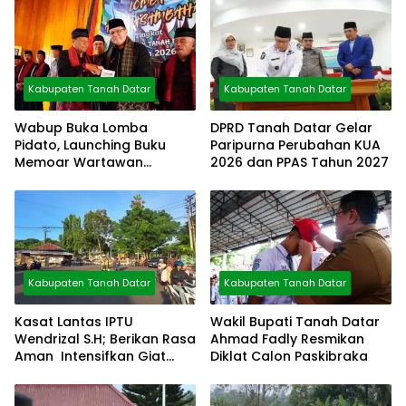
Kabupaten Tanah Datar
Kabupaten Tanah Datar
Wabup Buka Lomba
DPRD Tanah Datar Gelar
Pidato, Launching Buku
Paripurna Perubahan KUA
Memoar Wartawan
2026 dan PPAS Tahun 2027
Mustafa Akmal
Kabupaten Tanah Datar
Kabupaten Tanah Datar
Kasat Lantas IPTU
Wakil Bupati Tanah Datar
Wendrizal S.H; Berikan Rasa
Ahmad Fadly Resmikan
Aman Intensifkan Giat
Diklat Calon Paskibraka
Preventif Pagi