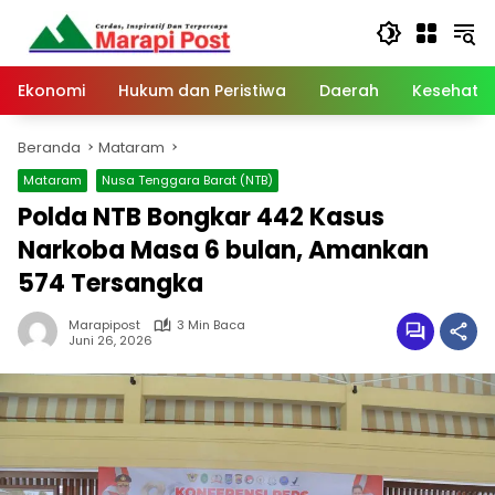
Langsung
ke
konten
Ekonomi
Hukum dan Peristiwa
Daerah
Kesehata
Beranda
Mataram
Mataram
Nusa Tenggara Barat (NTB)
Polda NTB Bongkar 442 Kasus
Narkoba Masa 6 bulan, Amankan
574 Tersangka
Marapipost
3 Min Baca
Juni 26, 2026