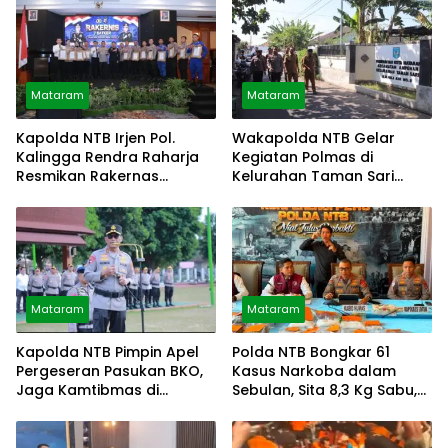
Mataram
Mataram
Kapolda NTB Irjen Pol.
Wakapolda NTB Gelar
Kalingga Rendra Raharja
Kegiatan Polmas di
Resmikan Rakernas
Kelurahan Taman Sari
Gabungan
Ampenan
Mataram
Mataram
Kapolda NTB Pimpin Apel
Polda NTB Bongkar 61
Pergeseran Pasukan BKO,
Kasus Narkoba dalam
Jaga Kamtibmas di
Sebulan, Sita 8,3 Kg Sabu,
Dompu, Bima
Amankan 86 Tersangka