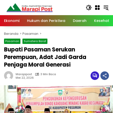
Langsung
ke
konten
Ekonomi
Hukum dan Peristiwa
Daerah
Kesehata
Beranda
Pasaman
Pasaman
Sumatera Barat
Bupati Pasaman Serukan
Perempuan, Adat Jadi Garda
Penjaga Moral Generasi
Marapipost
3 Min Baca
Mei 22, 2026