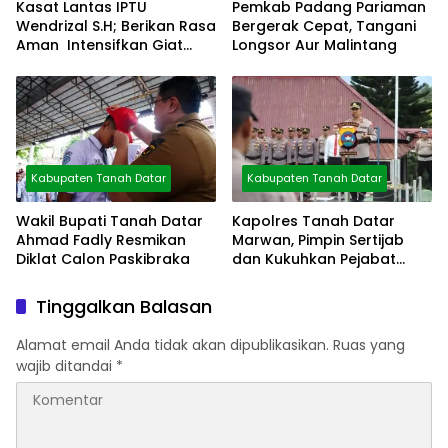
Kasat Lantas IPTU
Pemkab Padang Pariaman
Wendrizal S.H; Berikan Rasa
Bergerak Cepat, Tangani
Aman Intensifkan Giat
Longsor Aur Malintang
Preventif Pagi
Kabupaten Tanah Datar
Kabupaten Tanah Datar
Wakil Bupati Tanah Datar
Kapolres Tanah Datar
Ahmad Fadly Resmikan
Marwan, Pimpin Sertijab
Diklat Calon Paskibraka
dan Kukuhkan Pejabat
Polres
Tinggalkan Balasan
Alamat email Anda tidak akan dipublikasikan.
Ruas yang
wajib ditandai
*