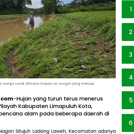
1
2
3
4
n warga rusak dilindas luapan air sungai yang meluap.
t.com
-Hujan yang turun terus menerus
5
Wilayah Kabupaten Limapuluh Kota,
bencana alam pada beberapa daerah di
6
, Nagari Situjuh Ladang Laweh, Kecamatan adanya