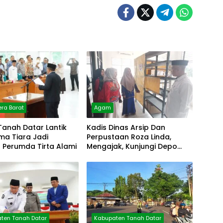
ra Barat
Agam
Tanah Datar Lantik
Kadis Dinas Arsip Dan
lma Tiara Jadi
Perpustaan Roza Linda,
r Perumda Tirta Alami
Mengajak, Kunjungi Depo
Arsip
ten Tanah Datar
Kabupaten Tanah Datar