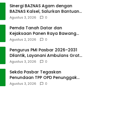
Sinergi BAZNAS Agam dengan
BAZNAS Kalsel, Salurkan Bantuan
Bencana Alam
Agustus 3, 2026
0
Pemda Tanah Datar dan
Kejaksaan Panen Raya Bawang
Merah di Sawah Tangah
Agustus 2, 2026
0
Pengurus PMI Pasbar 2026–2031
Dilantik, Layanani Ambulans Gratis
ke Padang
Agustus 3, 2026
0
Sekda Pasbar Tegaskan
Penundaan TPP OPD Penunggak
Pajak Kendaraan Dinas
Agustus 3, 2026
0