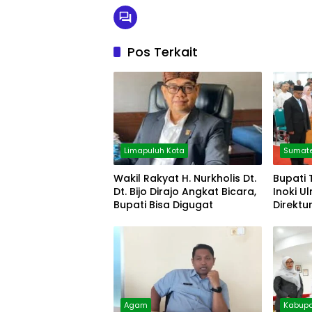
Pos Terkait
Limapuluh Kota
Sumate
Wakil Rakyat H. Nurkholis Dt.
Bupati 
Dt. Bijo Dirajo Angkat Bicara,
Inoki U
Bupati Bisa Digugat
Direktu
Agam
Kabupa