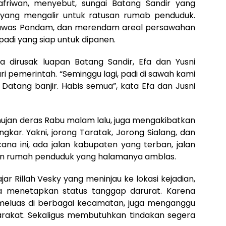
afriwan, menyebut, sungai Batang Sandir yang
yang mengalir untuk ratusan rumab penduduk.
mawas Pondam, dan merendam areal persawahan
di yang siap untuk dipanen.
 dirusak luapan Batang Sandir, Efa dan Yusni
i pemerintah. “Seminggu lagi, padi di sawah kami
Datang banjir. Habis semua”, kata Efa dan Jusni
 hujan deras Rabu malam lalu, juga mengakibatkan
ngkar. Yakni, jorong Taratak, Jorong Sialang, dan
na ini, ada jalan kabupaten yang terban, jalan
dan rumah penduduk yang halamanya amblas.
r Rillah Vesky yang meninjau ke lokasi kejadian,
menetapkan status tanggap darurat. Karena
 meluas di berbagai kecamatan, juga menganggu
rakat. Sekaligus membutuhkan tindakan segera