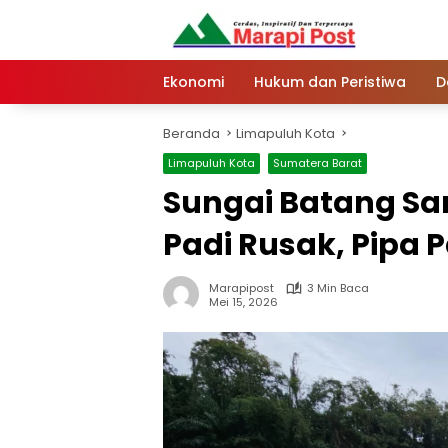
Langsung
ke
konten
Ekonomi
Hukum dan Peristiwa
D
Beranda
Limapuluh Kota
Limapuluh Kota
Sumatera Barat
Sungai Batang Sa
Padi Rusak, Pipa
Marapipost
3 Min Baca
Mei 15, 2026