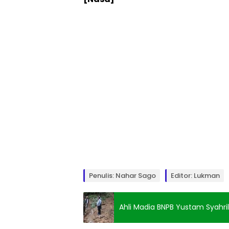
Penulis: Nahar Sago
Editor: Lukman
Ahli Madia BNPB Yustam Syahri