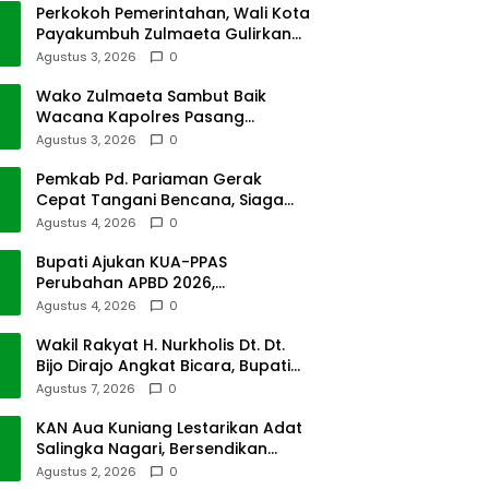
Perkokoh Pemerintahan, Wali Kota
Payakumbuh Zulmaeta Gulirkan
Jabatan
Agustus 3, 2026
0
Wako Zulmaeta Sambut Baik
Wacana Kapolres Pasang
Kamera Pantau Lalin
Agustus 3, 2026
0
Pemkab Pd. Pariaman Gerak
Cepat Tangani Bencana, Siaga
Cuaca Ekstrem
Agustus 4, 2026
0
Bupati Ajukan KUA-PPAS
Perubahan APBD 2026,
Pendapatan Pasbar Naik 15
Agustus 4, 2026
0
Persen
Wakil Rakyat H. Nurkholis Dt. Dt.
Bijo Dirajo Angkat Bicara, Bupati
Bisa Digugat
Agustus 7, 2026
0
KAN Aua Kuniang Lestarikan Adat
Salingka Nagari, Bersendikan
Kitabullah
Agustus 2, 2026
0