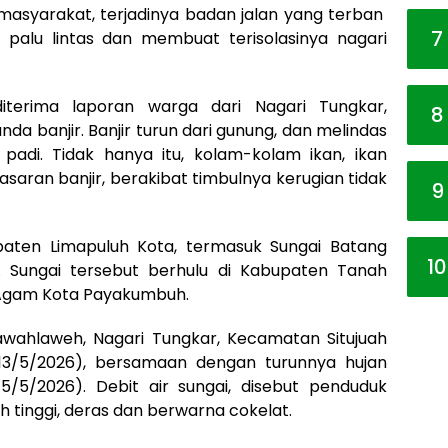
 masyarakat, terjadinya badan jalan yang terban
7
palu lintas dan membuat terisolasinya nagari
terima laporan warga dari Nagari Tungkar,
8
nda banjir. Banjir turun dari gunung, dan melindas
di. Tidak hanya itu, kolam-kolam ikan, ikan
saran banjir, berakibat timbulnya kerugian tidak
9
paten Limapuluh Kota, termasuk Sungai Batang
10
p. Sungai tersebut berhulu di Kabupaten Tanah
 Agam Kota Payakumbuh.
awahlaweh, Nagari Tungkar, Kecamatan Situjuah
(13/5/2026), bersamaan dengan turunnya hujan
/5/2026). Debit air sungai, disebut penduduk
h tinggi, deras dan berwarna cokelat.