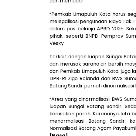
dan memadai.
“Pemkab Limapuluh Kota harus seg
melegalisasi pengunaan Biaya Tak T
dalam pos belanja APBD 2026. Seka
pihak, seperti BNPB, Pemprov Sum
Vesky
Terkait dengan luapan Sungai Bata
dan merusak sarana air bersih masy
dan Pemkab Limapuluh Kota. juga l
DPR-RI Zigo Rolanda dan BWS Sumat
Batang Sandir pernah dinormalisasi
“Area yang dinormalisasi BWS Sumat
luapan Sungai Batang Sandir. Sed
kerusakan parah. Karenanya, kita 
menormalisasi Batang Sandir, k
Normalisasi Batang Agam Payakumbu
[Nasa]