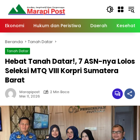
Langsung
ke
konten
Ekonomi
Hukum dan Peristiwa
Daerah
Kesehata
Beranda
Tanah Datar
Tanah Datar
Hebat Tanah Datar!, 7 ASN-nya Lolos
Seleksi MTQ VIII Korpri Sumatera
Barat
Marapipost
2 Min Baca
Mei 11, 2026