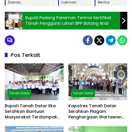
Danau
Lukman
Berita
Bupati Padang Pariaman Terima Sertifikat
Tanah Pengganti Lahan BPP Batang Anai
Pos Terkait
Tanah Datar
Tanah Datar
Bupati Tanah Datar Eka
Kapolres Tanah Datar
Serahkan Bantuan
Serahkan Piagam
Masyarakat Terdampak
Penghargaan Wartawan
Bencana
Mitra Polres