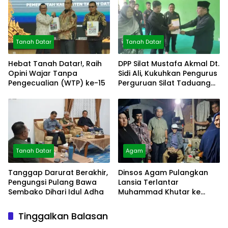
Tanah Datar
Tanah Datar
Hebat Tanah Datar!, Raih
DPP Silat Mustafa Akmal Dt.
Opini Wajar Tanpa
Sidi Ali, Kukuhkan Pengurus
Pengecualian (WTP) ke-15
Perguruan Silat Taduang
Bangkeh
Tanah Datar
Agam
Tanggap Darurat Berakhir,
Dinsos Agam Pulangkan
Pengungsi Pulang Bawa
Lansia Terlantar
Sembako Dihari Idul Adha
Muhammad Khutar ke
Tanah Datar
Tinggalkan Balasan