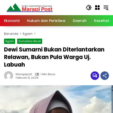
Langsung
ke
konten
Ekonomi
Hukum dan Peristiwa
Daerah
Kesehata
Beranda
Agam
Agam
Sumatera Barat
Dewi Sumarni Bukan Diterlantarkan
Relawan, Bukan Pula Warga Uj.
Labuah
Marapipost
1 Min Baca
Februari 8, 2026