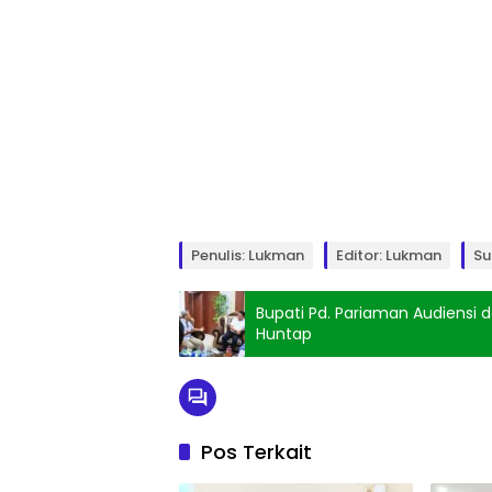
Penulis: Lukman
Editor: Lukman
Su
Bupati Pd. Pariaman Audiensi
Huntap
Pos Terkait