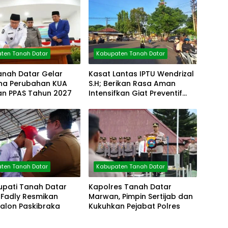
ten Tanah Datar
Kabupaten Tanah Datar
anah Datar Gelar
Kasat Lantas IPTU Wendrizal
rna Perubahan KUA
S.H; Berikan Rasa Aman
an PPAS Tahun 2027
Intensifkan Giat Preventif
Pagi
ten Tanah Datar
Kabupaten Tanah Datar
upati Tanah Datar
Kapolres Tanah Datar
Fadly Resmikan
Marwan, Pimpin Sertijab dan
Calon Paskibraka
Kukuhkan Pejabat Polres