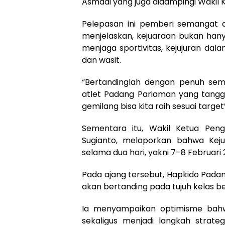
Asmadi yang juga didampingi Wakil K
Pelepasan ini pemberi semangat d
menjelaskan, kejuaraan bukan hany
menjaga sportivitas, kejujuran da
dan wasit.
“Bertandinglah dengan penuh seman
atlet Padang Pariaman yang tanggu
gemilang bisa kita raih sesuai targ
Sementara itu, Wakil Ketua Pen
Sugianto, melaporkan bahwa Kej
selama dua hari, yakni 7–8 Februari 
Pada ajang tersebut, Hapkido Pada
akan bertanding pada tujuh kelas b
Ia menyampaikan optimisme bahwa
sekaligus menjadi langkah strate