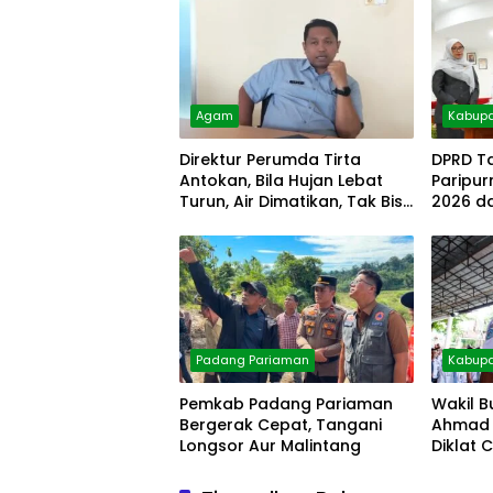
Agam
Kabupa
Direktur Perumda Tirta
DPRD T
Antokan, Bila Hujan Lebat
Paripu
Turun, Air Dimatikan, Tak Bisa
2026 d
Diolah
Padang Pariaman
Kabupa
Pemkab Padang Pariaman
Wakil B
Bergerak Cepat, Tangani
Ahmad 
Longsor Aur Malintang
Diklat 