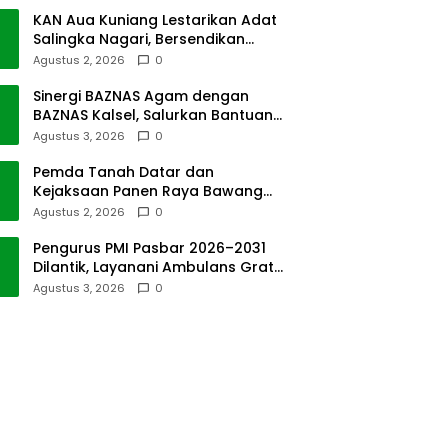
KAN Aua Kuniang Lestarikan Adat
Salingka Nagari, Bersendikan
Kitabullah
Agustus 2, 2026
0
Sinergi BAZNAS Agam dengan
BAZNAS Kalsel, Salurkan Bantuan
Bencana Alam
Agustus 3, 2026
0
Pemda Tanah Datar dan
Kejaksaan Panen Raya Bawang
Merah di Sawah Tangah
Agustus 2, 2026
0
Pengurus PMI Pasbar 2026–2031
Dilantik, Layanani Ambulans Gratis
ke Padang
Agustus 3, 2026
0