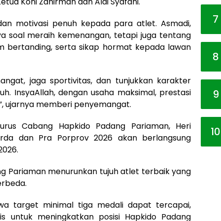
etua Koni Zahirman dan Aldi Syafani.
7
an motivasi penuh kepada para atlet. Asmadi,
a soal meraih kemenangan, tetapi juga tentang
lam bertanding, serta sikap hormat kepada lawan
8
gat, jaga sportivitas, dan tunjukkan karakter
h. InsyaAllah, dengan usaha maksimal, prestasi
9
et”, ujarnya memberi penyemangat.
gurus Cabang Hapkido Padang Pariaman, Heri
10
urda dan Pra Porprov 2026 akan berlangsung
2026.
ng Pariaman menurunkan tujuh atlet terbaik yang
erbeda.
 target minimal tiga medali dapat tercapai,
gis untuk meningkatkan posisi Hapkido Padang