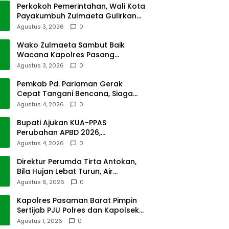
Perkokoh Pemerintahan, Wali Kota
Payakumbuh Zulmaeta Gulirkan
Jabatan
Agustus 3, 2026
0
Wako Zulmaeta Sambut Baik
Wacana Kapolres Pasang
Kamera Pantau Lalin
Agustus 3, 2026
0
Pemkab Pd. Pariaman Gerak
Cepat Tangani Bencana, Siaga
Cuaca Ekstrem
Agustus 4, 2026
0
Bupati Ajukan KUA-PPAS
Perubahan APBD 2026,
Pendapatan Pasbar Naik 15
Agustus 4, 2026
0
Persen
Direktur Perumda Tirta Antokan,
Bila Hujan Lebat Turun, Air
Dimatikan, Tak Bisa Diolah
Agustus 6, 2026
0
Kapolres Pasaman Barat Pimpin
Sertijab PJU Polres dan Kapolsek
Sungai Beremas
Agustus 1, 2026
0