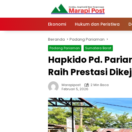
Langsung
ke
konten
Ekonomi
Hukum dan Peristiwa
D
Beranda
Padang Pariaman
Padang Pariaman
Sumatera Barat
Hapkido Pd. Paria
Raih Prestasi Dik
Marapipost
2 Min Baca
Februari 5, 2026