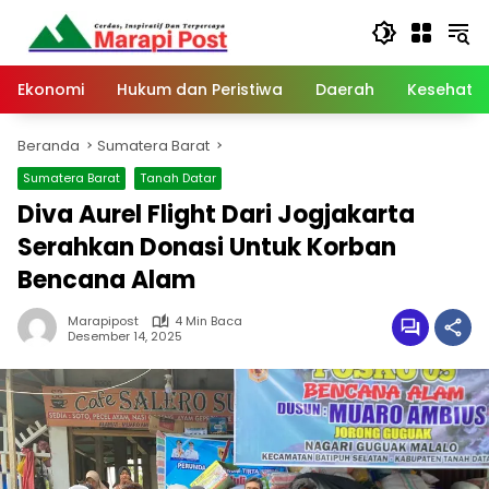
Langsung
ke
konten
Ekonomi
Hukum dan Peristiwa
Daerah
Kesehata
Beranda
Sumatera Barat
Sumatera Barat
Tanah Datar
Diva Aurel Flight Dari Jogjakarta
Serahkan Donasi Untuk Korban
Bencana Alam
Marapipost
4 Min Baca
Desember 14, 2025