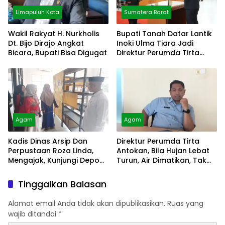
Limapuluh Kota
Sumatera Barat
Wakil Rakyat H. Nurkholis
Bupati Tanah Datar Lantik
Dt. Bijo Dirajo Angkat
Inoki Ulma Tiara Jadi
Bicara, Bupati Bisa Digugat
Direktur Perumda Tirta
Alami
Agam
Agam
Kadis Dinas Arsip Dan
Direktur Perumda Tirta
Perpustaan Roza Linda,
Antokan, Bila Hujan Lebat
Mengajak, Kunjungi Depo
Turun, Air Dimatikan, Tak
Arsip
Bisa Diolah
Tinggalkan Balasan
Alamat email Anda tidak akan dipublikasikan.
Ruas yang
wajib ditandai
*