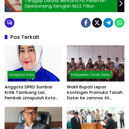
Tanggap Darurat Bencana Pd. Pariaman
Diperpanjang, Kerugian Rp1,2 Triliun
Pos Terkait
Limapuluh Kota
Kabupaten Tanah Datar
Anggota DPRD Sumbar
Wakil Bupati Lepas
Kritik Tambang Liar,
Kontingen Pramuka Tanah
Pemkab Limapuluh Kota
Datar ke Jamnas XII
Pilih Diam
Cibubur