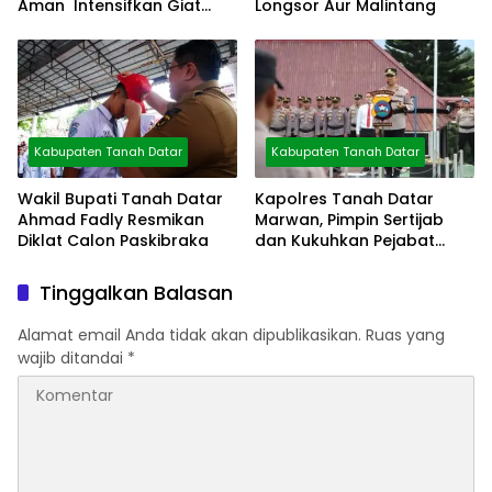
Aman Intensifkan Giat
Longsor Aur Malintang
Preventif Pagi
Kabupaten Tanah Datar
Kabupaten Tanah Datar
Wakil Bupati Tanah Datar
Kapolres Tanah Datar
Ahmad Fadly Resmikan
Marwan, Pimpin Sertijab
Diklat Calon Paskibraka
dan Kukuhkan Pejabat
Polres
Tinggalkan Balasan
Alamat email Anda tidak akan dipublikasikan.
Ruas yang
wajib ditandai
*