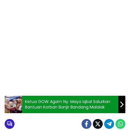
Ketua GOW Agam Ny. Maya Iqbal Salurkan
Bantuan Korban Banjir Bandang Malalak