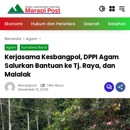
Langsung
ke
konten
Ekonomi
Hukum dan Peristiwa
Daerah
Kesehata
Beranda
Agam
Agam
Sumatera Barat
Kerjasama Kesbangpol, DPPI Agam
Salurkan Bantuan ke Tj. Raya, dan
Malalak
Marapipost
1 Min Baca
Desember 12, 2025