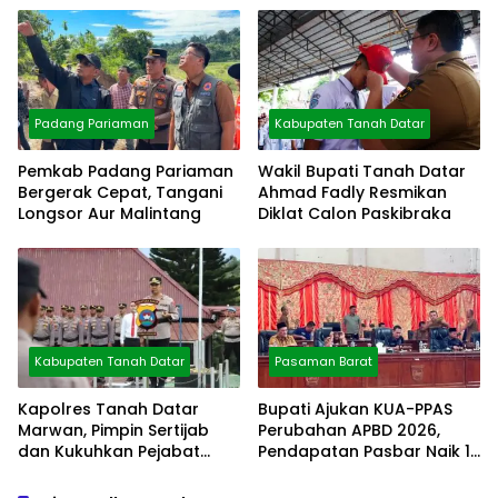
Padang Pariaman
Kabupaten Tanah Datar
Pemkab Padang Pariaman
Wakil Bupati Tanah Datar
Bergerak Cepat, Tangani
Ahmad Fadly Resmikan
Longsor Aur Malintang
Diklat Calon Paskibraka
Kabupaten Tanah Datar
Pasaman Barat
Kapolres Tanah Datar
Bupati Ajukan KUA-PPAS
Marwan, Pimpin Sertijab
Perubahan APBD 2026,
dan Kukuhkan Pejabat
Pendapatan Pasbar Naik 15
Polres
Persen