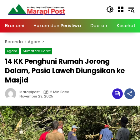
Langsung
ke
konten
Ekonomi
Hukum dan Peristiwa
Daerah
Kesehata
Beranda
Agam
Agam
Sumatera Barat
14 KK Penghuni Rumah Jorong
Dalam, Pasia Laweh Diungsikan ke
Masjid
Marapipost
2 Min Baca
November 29, 2025