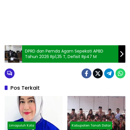
DPRD dan Pemda Agam Sepekati APBD
Tahun 2026 Rp1,35 T, Defisit Rp47 M
Pos Terkait
Limapuluh Kota
Kabupaten Tanah Datar