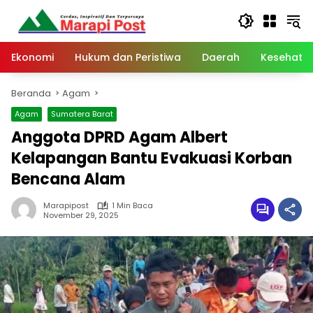
Langsung
ke
konten
Ekonomi
Hukum dan Peristiwa
Daerah
Kesehata
Beranda
Agam
Agam
Sumatera Barat
Anggota DPRD Agam Albert
Kelapangan Bantu Evakuasi Korban
Bencana Alam
Marapipost
1 Min Baca
November 29, 2025