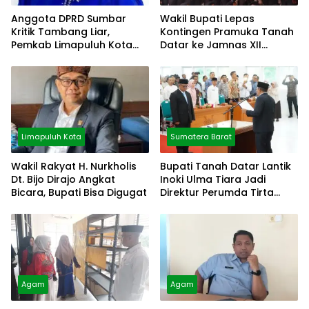
Anggota DPRD Sumbar
Wakil Bupati Lepas
Kritik Tambang Liar,
Kontingen Pramuka Tanah
Pemkab Limapuluh Kota
Datar ke Jamnas XII
Pilih Diam
Cibubur
Limapuluh Kota
Sumatera Barat
Wakil Rakyat H. Nurkholis
Bupati Tanah Datar Lantik
Dt. Bijo Dirajo Angkat
Inoki Ulma Tiara Jadi
Bicara, Bupati Bisa Digugat
Direktur Perumda Tirta
Alami
Agam
Agam