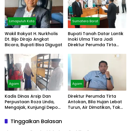
Limapuluh Kota
Sumatera Barat
Wakil Rakyat H. Nurkholis
Bupati Tanah Datar Lantik
Dt. Bijo Dirajo Angkat
Inoki Ulma Tiara Jadi
Bicara, Bupati Bisa Digugat
Direktur Perumda Tirta
Alami
Agam
Agam
Kadis Dinas Arsip Dan
Direktur Perumda Tirta
Perpustaan Roza Linda,
Antokan, Bila Hujan Lebat
Mengajak, Kunjungi Depo
Turun, Air Dimatikan, Tak
Arsip
Bisa Diolah
Tinggalkan Balasan