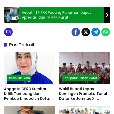
Hebat!, TP PKK Padang Pariaman dapat
Apresiasi dari TP PKK Pusat
Pos Terkait
Limapuluh Kota
Kabupaten Tanah Datar
Anggota DPRD Sumbar
Wakil Bupati Lepas
Kritik Tambang Liar,
Kontingen Pramuka Tanah
Pemkab Limapuluh Kota
Datar ke Jamnas XII
Pilih Diam
Cibubur