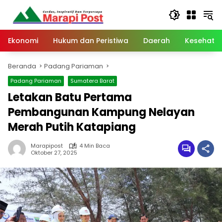
Langsung
ke
konten
Ekonomi
Hukum dan Peristiwa
Daerah
Kesehata
Beranda
Padang Pariaman
Padang Pariaman
Sumatera Barat
Letakan Batu Pertama
Pembangunan Kampung Nelayan
Merah Putih Katapiang
Marapipost
4 Min Baca
Oktober 27, 2025