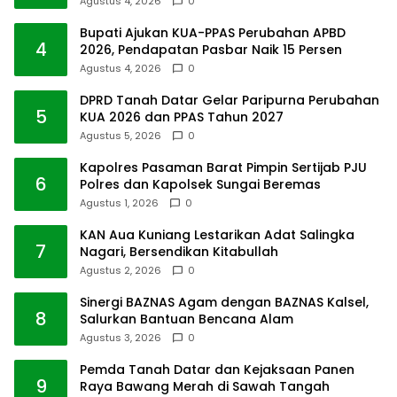
Agustus 4, 2026
0
Bupati Ajukan KUA-PPAS Perubahan APBD
4
2026, Pendapatan Pasbar Naik 15 Persen
Agustus 4, 2026
0
DPRD Tanah Datar Gelar Paripurna Perubahan
5
KUA 2026 dan PPAS Tahun 2027
Agustus 5, 2026
0
Kapolres Pasaman Barat Pimpin Sertijab PJU
6
Polres dan Kapolsek Sungai Beremas
Agustus 1, 2026
0
KAN Aua Kuniang Lestarikan Adat Salingka
7
Nagari, Bersendikan Kitabullah
Agustus 2, 2026
0
Sinergi BAZNAS Agam dengan BAZNAS Kalsel,
8
Salurkan Bantuan Bencana Alam
Agustus 3, 2026
0
Pemda Tanah Datar dan Kejaksaan Panen
9
Raya Bawang Merah di Sawah Tangah