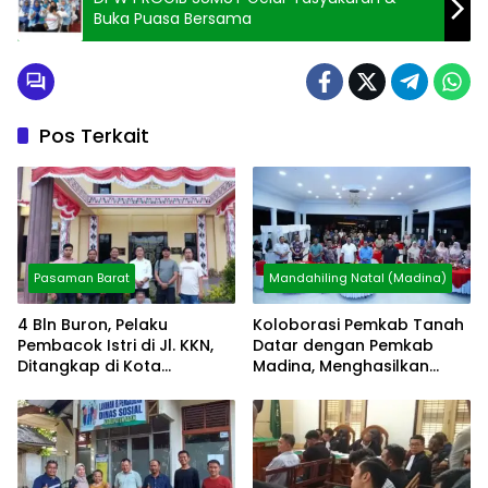
Buka Puasa Bersama
Pos Terkait
Pasaman Barat
Mandahiling Natal (Madina)
4 Bln Buron, Pelaku
Koloborasi Pemkab Tanah
Pembacok Istri di Jl. KKN,
Datar dengan Pemkab
Ditangkap di Kota
Madina, Menghasilkan
Pematang Siantar
Kesmas