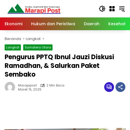
Langsung
ke
konten
Ekonomi
Hukum dan Peristiwa
Daerah
Kesehata
Beranda
Langkat
Langkat
Sumatera Utara
Pengurus PPTQ Ibnul Jauzi Diskusi
Ramadhan, & Salurkan Paket
Sembako
Marapipost
2 Min Baca
Maret 15, 2025