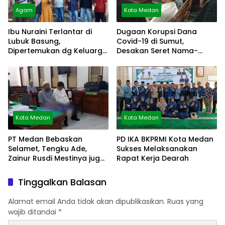
Agam
Kota Medan
Ibu Nuraini Terlantar di
Dugaan Korupsi Dana
Lubuk Basung,
Covid-19 di Sumut,
Dipertemukan dg Keluarga
Desakan Seret Nama-
via Video Call
Nama Besar
Kota Medan
Kota Medan
PT Medan Bebaskan
PD IKA BKPRMI Kota Medan
Selamet, Tengku Ade,
Sukses Melaksanakan
Zainur Rusdi Mestinya juga
Rapat Kerja Dearah
Bebas
Tinggalkan Balasan
Alamat email Anda tidak akan dipublikasikan.
Ruas yang
wajib ditandai
*