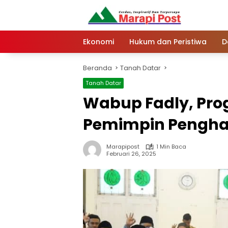
Langsung
ke
konten
Ekonomi
Hukum dan Peristiwa
D
Beranda
Tanah Datar
Tanah Datar
Wabup Fadly, Prog
Pemimpin Pengha
Marapipost
1 Min Baca
Februari 26, 2025