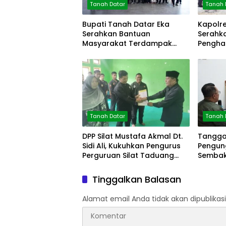
Tanah Datar
Tanah 
Bupati Tanah Datar Eka
Kapolr
Serahkan Bantuan
Serahk
Masyarakat Terdampak
Pengha
Bencana
Mitra P
Tanah Datar
Tanah 
DPP Silat Mustafa Akmal Dt.
Tanggap
Sidi Ali, Kukuhkan Pengurus
Pengun
Perguruan Silat Taduang
Sembako
Bangkeh
Tinggalkan Balasan
Alamat email Anda tidak akan dipublikasi