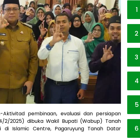
1
2
3
4
5
m
-Aktivitad pembinaan, evaluasi dan persiapan
(24/2/2025) dibuka Wakil Bupati (Wabup) Tanah
6
 di Islamic Centre, Pagaruyung Tanah Datar