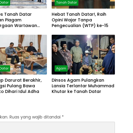
Datar
Tanah Datar
es Tanah Datar
Hebat Tanah Datar!, Raih
an Piagam
Opini Wajar Tanpa
rgaan Wartawan
Pengecualian (WTP) ke-15
olres
Datar
Agam
 Darurat Berakhir,
Dinsos Agam Pulangkan
gsi Pulang Bawa
Lansia Terlantar Muhammad
 Dihari Idul Adha
Khutar ke Tanah Datar
kan.
Ruas yang wajib ditandai
*