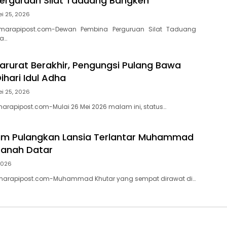
erguruan Silat Taduang Bangkeh
i 25, 2026
marapipost.com-Dewan Pembina Perguruan Silat Taduang
a…
rurat Berakhir, Pengungsi Pulang Bawa
hari Idul Adha
i 25, 2026
rapipost.com-Mulai 26 Mei 2026 malam ini, status…
am Pulangkan Lansia Terlantar Muhammad
Tanah Datar
2026
marapipost.com-Muhammad Khutar yang sempat dirawat di…