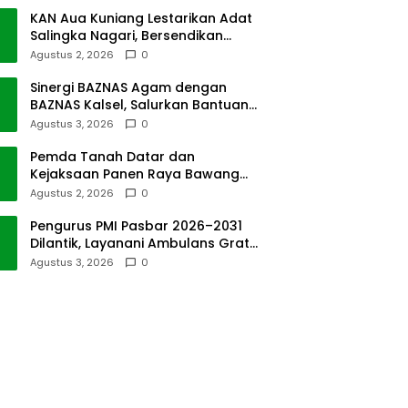
KAN Aua Kuniang Lestarikan Adat
Salingka Nagari, Bersendikan
Kitabullah
Agustus 2, 2026
0
Sinergi BAZNAS Agam dengan
BAZNAS Kalsel, Salurkan Bantuan
Bencana Alam
Agustus 3, 2026
0
Pemda Tanah Datar dan
Kejaksaan Panen Raya Bawang
Merah di Sawah Tangah
Agustus 2, 2026
0
Pengurus PMI Pasbar 2026–2031
Dilantik, Layanani Ambulans Gratis
ke Padang
Agustus 3, 2026
0