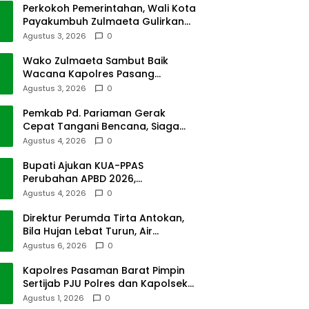
Perkokoh Pemerintahan, Wali Kota
Payakumbuh Zulmaeta Gulirkan
Jabatan
Agustus 3, 2026
0
Wako Zulmaeta Sambut Baik
Wacana Kapolres Pasang
Kamera Pantau Lalin
Agustus 3, 2026
0
Pemkab Pd. Pariaman Gerak
Cepat Tangani Bencana, Siaga
Cuaca Ekstrem
Agustus 4, 2026
0
Bupati Ajukan KUA-PPAS
Perubahan APBD 2026,
Pendapatan Pasbar Naik 15
Agustus 4, 2026
0
Persen
Direktur Perumda Tirta Antokan,
Bila Hujan Lebat Turun, Air
Dimatikan, Tak Bisa Diolah
Agustus 6, 2026
0
Kapolres Pasaman Barat Pimpin
Sertijab PJU Polres dan Kapolsek
Sungai Beremas
Agustus 1, 2026
0