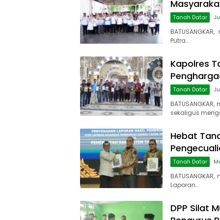
Masyaraka
Tanah Datar
Ju
BATUSANGKAR, 
Putra…
Kapolres T
Penghargaa
Tanah Datar
Ju
BATUSANGKAR, 
sekaligus meng
Hebat Tana
Pengecuali
Tanah Datar
Me
BATUSANGKAR, m
Laporan…
DPP Silat M