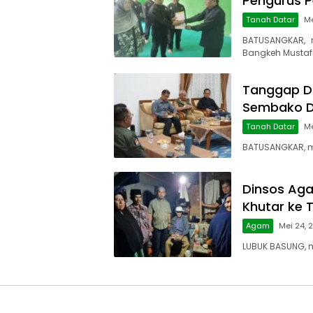
Pengurus P
Tanah Datar
Me
BATUSANGKAR, 
Bangkeh Mustaf
Tanggap Da
Sembako Di
Tanah Datar
Me
BATUSANGKAR, ma
Dinsos Ag
Khutar ke 
Agam
Mei 24, 
LUBUK BASUNG, 