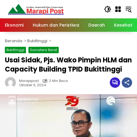
Langsung
ke
konten
Ekonomi
Hukum dan Peristiwa
Daerah
Kesehata
Beranda
Bukittinggi
Bukittinggi
Sumatera Barat
Usai Sidak, Pjs. Wako Pimpin HLM dan
Capacity Building TPID Bukittinggi
Marapipost
2 Min Baca
Oktober 5, 2024