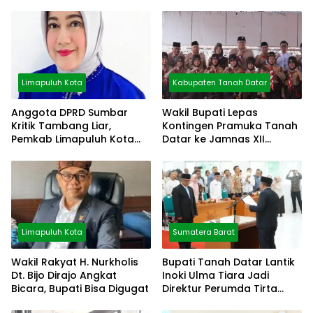
Limapuluh Kota
Kabupaten Tanah Datar
Anggota DPRD Sumbar
Wakil Bupati Lepas
Kritik Tambang Liar,
Kontingen Pramuka Tanah
Pemkab Limapuluh Kota
Datar ke Jamnas XII
Pilih Diam
Cibubur
Limapuluh Kota
Sumatera Barat
Wakil Rakyat H. Nurkholis
Bupati Tanah Datar Lantik
Dt. Bijo Dirajo Angkat
Inoki Ulma Tiara Jadi
Bicara, Bupati Bisa Digugat
Direktur Perumda Tirta
Alami