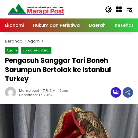
Langsung
ke
konten
Ekonomi
Hukum dan Peristiwa
Daerah
Kesehata
Beranda
Agam
Agam
Sumatera Barat
Pengasuh Sanggar Tari Boneh
Sarumpun Bertolak ke Istanbul
Turkey
Marapipost
2 Min Baca
September 17, 2024