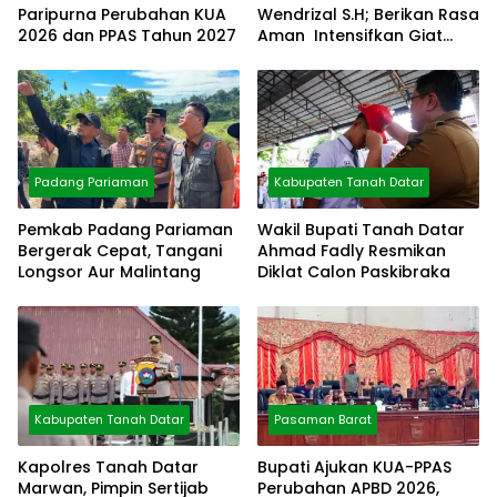
Paripurna Perubahan KUA
Wendrizal S.H; Berikan Rasa
2026 dan PPAS Tahun 2027
Aman Intensifkan Giat
Preventif Pagi
Padang Pariaman
Kabupaten Tanah Datar
Pemkab Padang Pariaman
Wakil Bupati Tanah Datar
Bergerak Cepat, Tangani
Ahmad Fadly Resmikan
Longsor Aur Malintang
Diklat Calon Paskibraka
Kabupaten Tanah Datar
Pasaman Barat
Kapolres Tanah Datar
Bupati Ajukan KUA-PPAS
Marwan, Pimpin Sertijab
Perubahan APBD 2026,