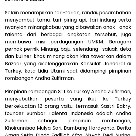
Selain menampilkan tari-tarian, randai, pasambahan
menyambut tamu, tari piring api, tari indang serta
nyanyian minangkabau yang dibawakan anak- anak
talenta dari berbagai angkatan tersebut, juga
membawa misi perdagangan UMKM. Beragam
pernak pernik Minang, baju, selendang , saluak, deta
dan kuliner khas minang akan kita tawarkan dalam
Bazaar yang diselenggarakan Konsulat Jenderal di
Turkey, kata Lidia Utami saat didampingi pimpinan
rombongan Andha Zulfirman.
Pimpinan rombongan STI ke Turkey Andha Zulfirman,
menyebutkan peserta yang ikut ke Turkey
berkekuatan 12 orang yaitu, termasuk Sastri Bakry,
founder Sumbar Talenta Indonesia adalah Andha
Zulfirman sebagai pimpinan rombongan,
Khoirunnisaa Mulya Sari, Bambang Hardyanto, Berita
Aman Setia, Dinda Fadillah Afza, Aisyah Dedi Aurina,