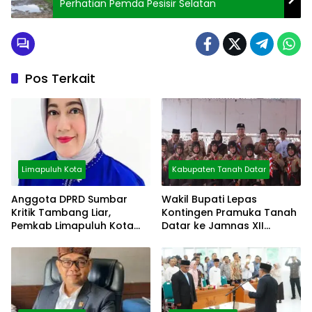
Perhatian Pemda Pesisir Selatan
Pos Terkait
Limapuluh Kota
Kabupaten Tanah Datar
Anggota DPRD Sumbar
Wakil Bupati Lepas
Kritik Tambang Liar,
Kontingen Pramuka Tanah
Pemkab Limapuluh Kota
Datar ke Jamnas XII
Pilih Diam
Cibubur