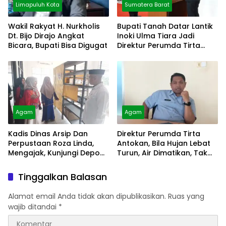
Limapuluh Kota
Sumatera Barat
Wakil Rakyat H. Nurkholis
Bupati Tanah Datar Lantik
Dt. Bijo Dirajo Angkat
Inoki Ulma Tiara Jadi
Bicara, Bupati Bisa Digugat
Direktur Perumda Tirta
Alami
Agam
Agam
Kadis Dinas Arsip Dan
Direktur Perumda Tirta
Perpustaan Roza Linda,
Antokan, Bila Hujan Lebat
Mengajak, Kunjungi Depo
Turun, Air Dimatikan, Tak
Arsip
Bisa Diolah
Tinggalkan Balasan
Alamat email Anda tidak akan dipublikasikan.
Ruas yang
wajib ditandai
*