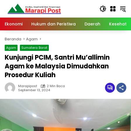
Langsung
ke
konten
Ekonomi
Hukum dan Peristiwa
Daerah
Kesehata
Beranda
Agam
Agam
Sumatera Barat
Kunjungi PCIM, Santri Mu’allimin
Agam ke Malaysia Dimudahkan
Prosedur Kuliah
Marapipost
2 Min Baca
September 13, 2024