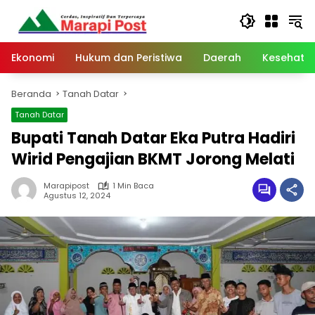
Langsung
ke
konten
Ekonomi
Hukum dan Peristiwa
Daerah
Kesehata
Beranda
Tanah Datar
Tanah Datar
Bupati Tanah Datar Eka Putra Hadiri
Wirid Pengajian BKMT Jorong Melati
Marapipost
1 Min Baca
Agustus 12, 2024