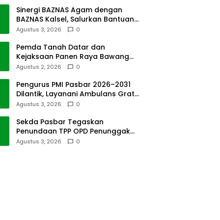
Sinergi BAZNAS Agam dengan
BAZNAS Kalsel, Salurkan Bantuan
Bencana Alam
Agustus 3, 2026
0
Pemda Tanah Datar dan
Kejaksaan Panen Raya Bawang
Merah di Sawah Tangah
Agustus 2, 2026
0
Pengurus PMI Pasbar 2026–2031
Dilantik, Layanani Ambulans Gratis
ke Padang
Agustus 3, 2026
0
Sekda Pasbar Tegaskan
Penundaan TPP OPD Penunggak
Pajak Kendaraan Dinas
Agustus 3, 2026
0