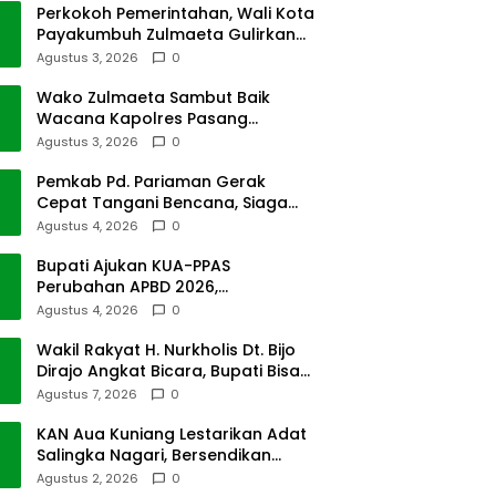
Perkokoh Pemerintahan, Wali Kota
Payakumbuh Zulmaeta Gulirkan
Jabatan
Agustus 3, 2026
0
Wako Zulmaeta Sambut Baik
Wacana Kapolres Pasang
Kamera Pantau Lalin
Agustus 3, 2026
0
Pemkab Pd. Pariaman Gerak
Cepat Tangani Bencana, Siaga
Cuaca Ekstrem
Agustus 4, 2026
0
Bupati Ajukan KUA-PPAS
Perubahan APBD 2026,
Pendapatan Pasbar Naik 15
Agustus 4, 2026
0
Persen
Wakil Rakyat H. Nurkholis Dt. Bijo
Dirajo Angkat Bicara, Bupati Bisa
Digugat
Agustus 7, 2026
0
KAN Aua Kuniang Lestarikan Adat
Salingka Nagari, Bersendikan
Kitabullah
Agustus 2, 2026
0