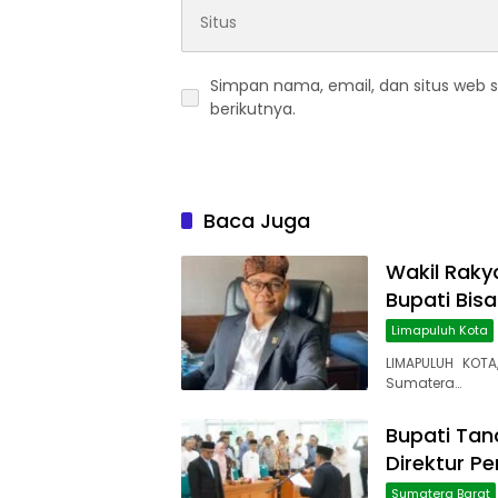
Simpan nama, email, dan situs web 
berikutnya.
Baca Juga
Wakil Rakya
Bupati Bis
Limapuluh Kota
LIMAPULUH KOTA
Sumatera…
Bupati Tana
Direktur P
Sumatera Barat