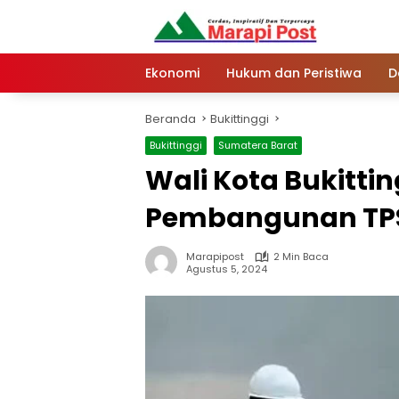
Langsung
ke
konten
Ekonomi
Hukum dan Peristiwa
D
Beranda
Bukittinggi
Bukittinggi
Sumatera Barat
Wali Kota Bukittin
Pembangunan TPS
Marapipost
2 Min Baca
Agustus 5, 2024