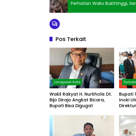
Perhatian Wako Bukittinggi, 
Pos Terkait
Limapuluh Kota
Sumate
Wakil Rakyat H. Nurkholis Dt.
Bupati 
Bijo Dirajo Angkat Bicara,
Inoki U
Bupati Bisa Digugat
Direktu