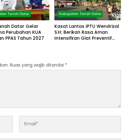
ten Tanah Datar
Kabupaten Tanah Datar
anah Datar Gelar
Kasat Lantas IPTU Wendrizal
rna Perubahan KUA
S.H; Berikan Rasa Aman
an PPAS Tahun 2027
Intensifkan Giat Preventif
Pagi
kan.
Ruas yang wajib ditandai
*