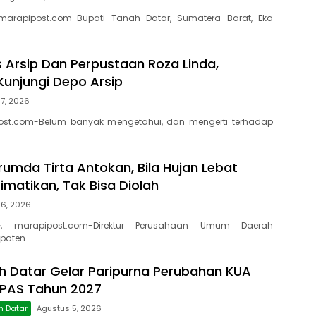
marapipost.com-Bupati Tanah Datar, Sumatera Barat, Eka
s Arsip Dan Perpustaan Roza Linda,
Kunjungi Depo Arsip
7, 2026
ost.com-Belum banyak mengetahui, dan mengerti terhadap
rumda Tirta Antokan, Bila Hujan Lebat
Dimatikan, Tak Bisa Diolah
 6, 2026
, marapipost.com-Direktur Perusahaan Umum Daerah
paten…
 Datar Gelar Paripurna Perubahan KUA
PPAS Tahun 2027
h Datar
Agustus 5, 2026