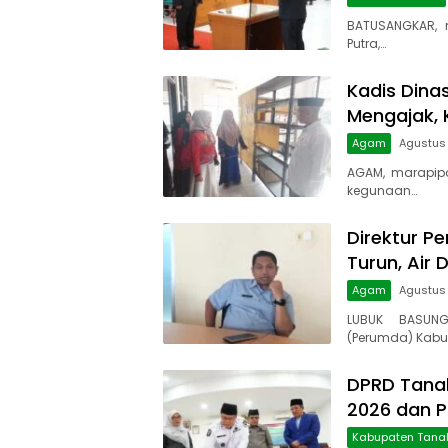
BATUSANGKAR, 
Putra,…
Kadis Dina
Mengajak, 
Agam
Agustus 
AGAM, marapip
kegunaan…
Direktur Pe
Turun, Air 
Agam
Agustus
LUBUK BASUNG
(Perumda) Kabu
DPRD Tanah
2026 dan 
Kabupaten Tana