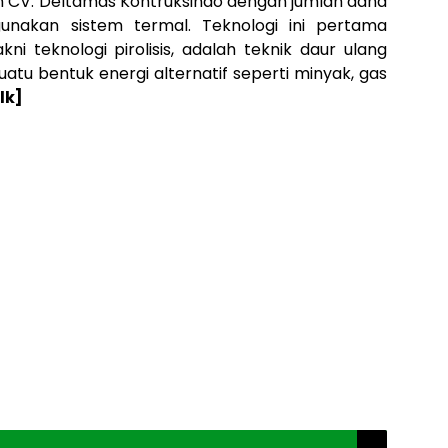
n CV. Deltamas Kontruksindo dengan jumlah dana
gunakan sistem termal. Teknologi ini pertama
ni teknologi pirolisis, adalah teknik daur ulang
tu bentuk energi alternatif seperti minyak, gas
lk]