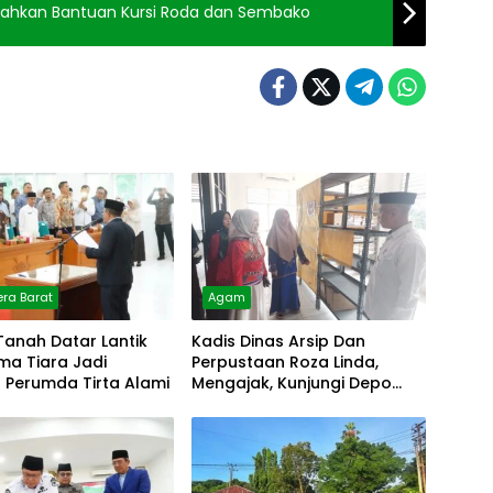
Serahkan Bantuan Kursi Roda dan Sembako
ra Barat
Agam
Tanah Datar Lantik
Kadis Dinas Arsip Dan
lma Tiara Jadi
Perpustaan Roza Linda,
r Perumda Tirta Alami
Mengajak, Kunjungi Depo
Arsip