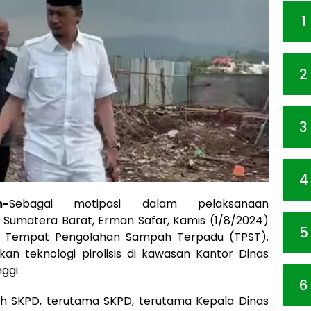
1
2
3
4
m-
Sebagai motipasi dalam pelaksanaan
, Sumatera Barat, Erman Safar, Kamis (1/8/2024)
5
 Tempat Pengolahan Sampah Terpadu (TPST).
n teknologi pirolisis di kawasan Kantor Dinas
ggi.
6
ah SKPD, terutama SKPD, terutama Kepala Dinas