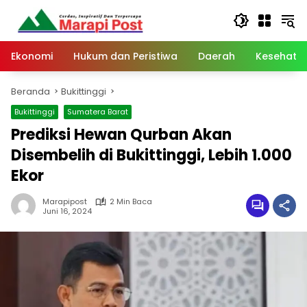
Langsung
ke
konten
Ekonomi
Hukum dan Peristiwa
Daerah
Kesehata
Beranda
Bukittinggi
Bukittinggi
Sumatera Barat
Prediksi Hewan Qurban Akan
Disembelih di Bukittinggi, Lebih 1.000
Ekor
Marapipost
2 Min Baca
Juni 16, 2024