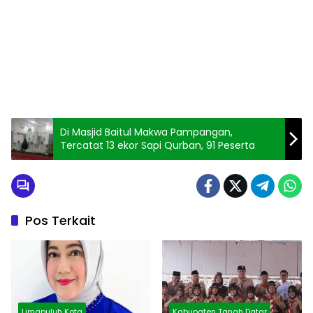
Di Masjid Baitul Makwa Pampangan,
Tercatat 13 ekor Sapi Qurban, 91 Peserta
Pos Terkait
Limapuluh Kota
Kabupaten Tanah Datar