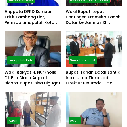
Anggota DPRD Sumbar
Wakil Bupati Lepas
Kritik Tambang Liar,
Kontingen Pramuka Tanah
Pemkab Limapuluh Kota
Datar ke Jamnas XII
Pilih Diam
Cibubur
Limapuluh Kota
Sumatera Barat
Wakil Rakyat H. Nurkholis
Bupati Tanah Datar Lantik
Dt. Bijo Dirajo Angkat
Inoki Ulma Tiara Jadi
Bicara, Bupati Bisa Digugat
Direktur Perumda Tirta
Alami
Agam
Agam