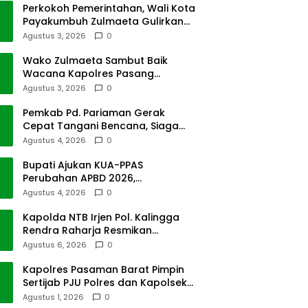
Perkokoh Pemerintahan, Wali Kota
Payakumbuh Zulmaeta Gulirkan
Jabatan
Agustus 3, 2026
0
Wako Zulmaeta Sambut Baik
Wacana Kapolres Pasang
Kamera Pantau Lalin
Agustus 3, 2026
0
Pemkab Pd. Pariaman Gerak
Cepat Tangani Bencana, Siaga
Cuaca Ekstrem
Agustus 4, 2026
0
Bupati Ajukan KUA-PPAS
Perubahan APBD 2026,
Pendapatan Pasbar Naik 15
Agustus 4, 2026
0
Persen
Kapolda NTB Irjen Pol. Kalingga
Rendra Raharja Resmikan
Rakernas Gabungan
Agustus 6, 2026
0
Kapolres Pasaman Barat Pimpin
Sertijab PJU Polres dan Kapolsek
Sungai Beremas
Agustus 1, 2026
0