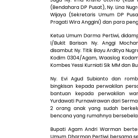
(Bendahara DP Pusat), Ny. Lina Nugr
Wijaya (Sekretaris Umum DP Pusat)
Pragati Wira Anggini) dan para pengu
Ketua Umum Darma Pertiwi, didampi
I/Bukit Barisan Ny. Anggi Mocha
disambut Ny. Titik Bayu Arditya N
Kodim 0304/Agam, Waaslog Kodam 1/B
Kombes Yessi Kurniati Sik MM dan 
Ny. Evi Agud Subianto dan romb
bingkisan kepada perwakilan perso
bantuan kepada perwakilan wa
Yurdawati Purnawirawan dari Serm
2 orang anak yang sudah berkel
bencana yang rumahnya bersebelah
Bupati Agam Andri Warman berter
Umum Dharman Pertiwi bersama selur