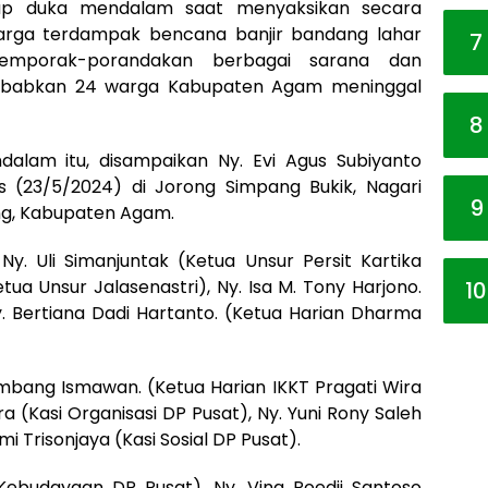
kap duka mendalam saat menyaksikan secara
arga terdampak bencana banjir bandang lahar
7
mporak-porandakan berbagai sarana dan
babkan 24 warga Kabupaten Agam meninggal
8
alam itu, disampaikan Ny. Evi Agus Subiyanto
 (23/5/2024) di Jorong Simpang Bukik, Nagari
9
ng, Kabupaten Agam.
Ny. Uli Simanjuntak (Ketua Unsur Persit Kartika
etua Unsur Jalasenastri), Ny. Isa M. Tony Harjono.
10
y. Bertiana Dadi Hartanto. (Ketua Harian Dharma
ambang Ismawan. (Ketua Harian IKKT Pragati Wira
a (Kasi Organisasi DP Pusat), Ny. Yuni Rony Saleh
i Trisonjaya (Kasi Sosial DP Pusat).
Kebudayaan DP Pusat), Ny. Vina Poedji Santoso