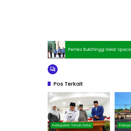
Pemko Bukittinggi Gelar Upaca
Pos Terkait
Kabupaten Tanah Datar
Kabupa