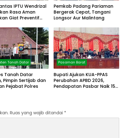
antas IPTU Wendrizal
Pemkab Padang Pariaman
erikan Rasa Aman
Bergerak Cepat, Tangani
fkan Giat Preventif
Longsor Aur Malintang
ten Tanah Datar
Pasaman Barat
es Tanah Datar
Bupati Ajukan KUA-PPAS
 Pimpin Sertijab dan
Perubahan APBD 2026,
n Pejabat Polres
Pendapatan Pasbar Naik 15
Persen
kan.
Ruas yang wajib ditandai
*