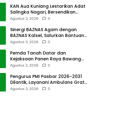
KAN Aua Kuniang Lestarikan Adat
Salingka Nagari, Bersendikan
Kitabullah
Agustus 2, 2026
0
Sinergi BAZNAS Agam dengan
BAZNAS Kalsel, Salurkan Bantuan
Bencana Alam
Agustus 3, 2026
0
Pemda Tanah Datar dan
Kejaksaan Panen Raya Bawang
Merah di Sawah Tangah
Agustus 2, 2026
0
Pengurus PMI Pasbar 2026–2031
Dilantik, Layanani Ambulans Gratis
ke Padang
Agustus 3, 2026
0