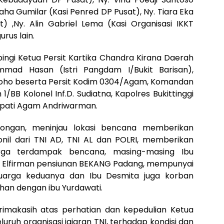
aha Gumilar (Kasi Penred DP Pusat), Ny. Tiara Eka
 ,Ny. Alin Gabriel Lema (Kasi Organisasi IKKT
rus lain.
ngi Ketua Persit Kartika Chandra Kirana Daerah
mmad Hasan (Istri Pangdam I/Bukit Barisan),
ugroho beserta Persit Kodim 0304/Agam, Komandan
B Kolonel Inf.D. Sudiatna, Kapolres Bukittinggi
Bupati Agam Andriwarman.
ongan, meninjau lokasi bencana memberikan
nil dari TNI AD, TNI AL dan POLRI, memberikan
rga terdampak bencana, masing-masing Ibu
a Elfirman pensiunan BEKANG Padang, mempunyai
uarga keduanya dan Ibu Desmita juga korban
an dengan ibu Yurdawati.
imakasih atas perhatian dan kepedulian Ketua
uh organisasi jajaran TNI, terhadap kondisi dan