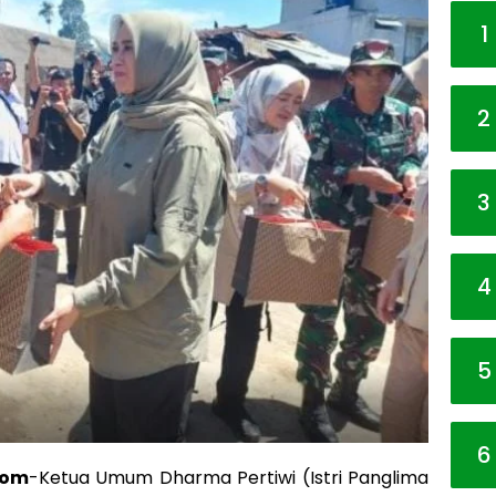
1
2
3
4
5
6
com
-Ketua Umum Dharma Pertiwi (Istri Panglima