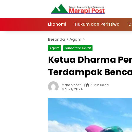
Langsung
ke
konten
Ekonomi
Hukum dan Peristiwa
D
Beranda
Agam
Agam
Sumatera Barat
Ketua Dharma Per
Terdampak Benc
Marapipost
3 Min Baca
Mei 24, 2024