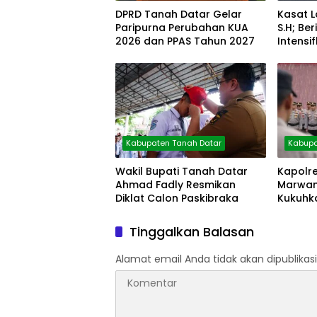
DPRD Tanah Datar Gelar
Kasat L
Paripurna Perubahan KUA
S.H; B
2026 dan PPAS Tahun 2027
Intensi
Pagi
Kabupaten Tanah Datar
Kabupa
Wakil Bupati Tanah Datar
Kapolr
Ahmad Fadly Resmikan
Marwan,
Diklat Calon Paskibraka
Kukuhka
Tinggalkan Balasan
Alamat email Anda tidak akan dipublikasi