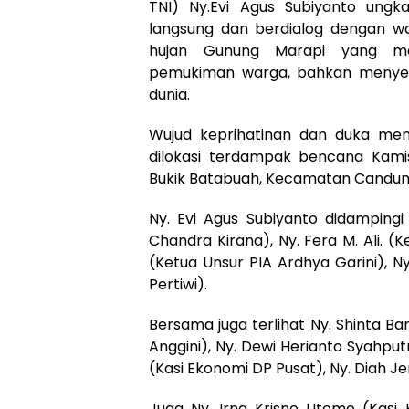
TNI) Ny.Evi Agus Subiyanto ung
langsung dan berdialog dengan w
hujan Gunung Marapi yang me
pemukiman warga, bahkan menye
dunia.
Wujud keprihatinan dan duka mend
dilokasi terdampak bencana Kamis
Bukik Batabuah, Kecamatan Candu
Ny. Evi Agus Subiyanto didampingi 
Chandra Kirana), Ny. Fera M. Ali. (K
(Ketua Unsur PIA Ardhya Garini), N
Pertiwi).
Bersama juga terlihat Ny. Shinta B
Anggini), Ny. Dewi Herianto Syahputr
(Kasi Ekonomi DP Pusat), Ny. Diah Jem
Juga Ny. Irna Krisno Utomo (Kasi 