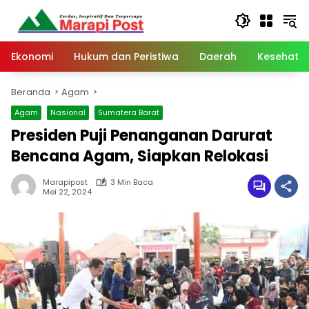
Langsung
ke
konten
Ekonomi
Hukum dan Peristiwa
Daerah
Kesehata
Beranda
Agam
Agam
Nasional
Sumatera Barat
Presiden Puji Penanganan Darurat
Bencana Agam, Siapkan Relokasi
Marapipost
3 Min Baca
Mei 22, 2024