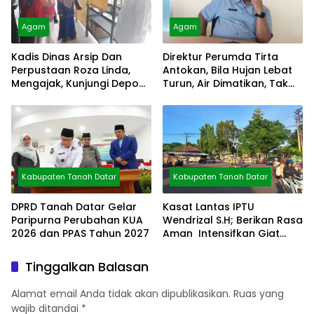
Agam
Agam
Kadis Dinas Arsip Dan
Direktur Perumda Tirta
Perpustaan Roza Linda,
Antokan, Bila Hujan Lebat
Mengajak, Kunjungi Depo
Turun, Air Dimatikan, Tak
Arsip
Bisa Diolah
Kabupaten Tanah Datar
Kabupaten Tanah Datar
DPRD Tanah Datar Gelar
Kasat Lantas IPTU
Paripurna Perubahan KUA
Wendrizal S.H; Berikan Rasa
2026 dan PPAS Tahun 2027
Aman Intensifkan Giat
Preventif Pagi
Tinggalkan Balasan
Alamat email Anda tidak akan dipublikasikan.
Ruas yang
wajib ditandai
*