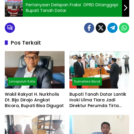
Pertanyaan Delapan Fraksi DPRD Ditanggapi
Bupati Tanah Datar
Pos Terkait
Limapuluh Kota
Sumatera Barat
Wakil Rakyat H. Nurkholis
Bupati Tanah Datar Lantik
Dt. Bijo Dirajo Angkat
Inoki Ulma Tiara Jadi
Bicara, Bupati Bisa Digugat
Direktur Perumda Tirta
Alami