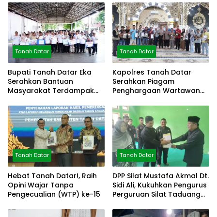
Tanah Datar
Tanah Datar
Bupati Tanah Datar Eka
Kapolres Tanah Datar
Serahkan Bantuan
Serahkan Piagam
Masyarakat Terdampak
Penghargaan Wartawan
Bencana
Mitra Polres
Tanah Datar
Tanah Datar
Hebat Tanah Datar!, Raih
DPP Silat Mustafa Akmal Dt.
Opini Wajar Tanpa
Sidi Ali, Kukuhkan Pengurus
Pengecualian (WTP) ke-15
Perguruan Silat Taduang
Bangkeh