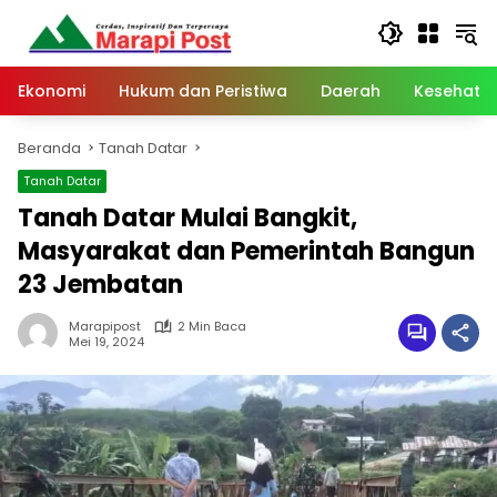
Langsung
ke
konten
Ekonomi
Hukum dan Peristiwa
Daerah
Kesehata
Beranda
Tanah Datar
Tanah Datar
Tanah Datar Mulai Bangkit,
Masyarakat dan Pemerintah Bangun
23 Jembatan
Marapipost
2 Min Baca
Mei 19, 2024