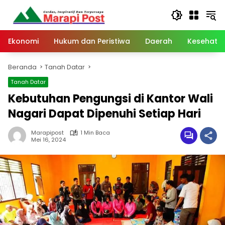
Langsung
ke
konten
Ekonomi
Hukum dan Peristiwa
Daerah
Kesehata
Beranda
Tanah Datar
Tanah Datar
Kebutuhan Pengungsi di Kantor Wali
Nagari Dapat Dipenuhi Setiap Hari
Marapipost
1 Min Baca
Mei 16, 2024