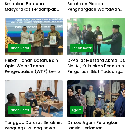
Serahkan Bantuan
Serahkan Piagam
Masyarakat Terdampak
Penghargaan Wartawan
Bencana
Mitra Polres
Tanah Datar
Tanah Datar
Hebat Tanah Datar!, Raih
DPP Silat Mustafa Akmal Dt.
Opini Wajar Tanpa
Sidi Ali, Kukuhkan Pengurus
Pengecualian (WTP) ke-15
Perguruan Silat Taduang
Bangkeh
Tanah Datar
Agam
Tanggap Darurat Berakhir,
Dinsos Agam Pulangkan
Pengungsi Pulang Bawa
Lansia Terlantar