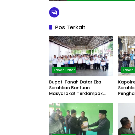
Pos Terkait
Tanah Datar
Tanah 
Bupati Tanah Datar Eka
Kapolr
Serahkan Bantuan
Serahk
Masyarakat Terdampak
Pengha
Bencana
Mitra P