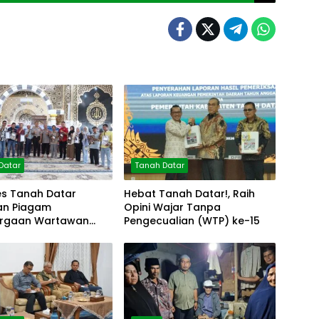
Datar
Tanah Datar
es Tanah Datar
Hebat Tanah Datar!, Raih
an Piagam
Opini Wajar Tanpa
rgaan Wartawan
Pengecualian (WTP) ke-15
olres