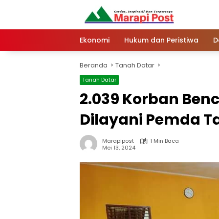
Langsung
ke
konten
Ekonomi
Hukum dan Peristiwa
D
Beranda
Tanah Datar
Tanah Datar
2.039 Korban Ben
Dilayani Pemda T
Marapipost
1 Min Baca
Mei 13, 2024