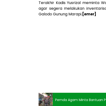
Terakhir Kadis Yusrizal meminta 
agar segera melakukan inventari
Galodo Gunung Marapi.
[emer]
Pemda Agam Minta Bantuan Pu