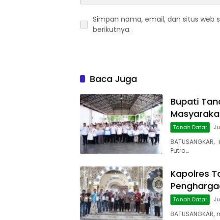
Simpan nama, email, dan situs web 
berikutnya.
Baca Juga
Bupati Tan
Masyaraka
Tanah Datar
Ju
BATUSANGKAR, 
Putra…
Kapolres T
Penghargaa
Tanah Datar
Ju
BATUSANGKAR, 