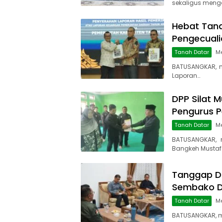
sekaligus meng
Hebat Tana
Pengecuali
Tanah Datar
Me
BATUSANGKAR, m
Laporan…
DPP Silat M
Pengurus P
Tanah Datar
Me
BATUSANGKAR, 
Bangkeh Mustaf
Tanggap Da
Sembako Di
Tanah Datar
Me
BATUSANGKAR, ma