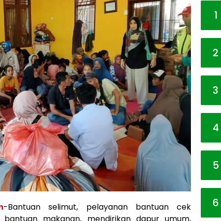
1
2
3
4
5
6
m
-Bantuan selimut, pelayanan bantuan cek
, bantuan makanan, mendirikan dapur umum,