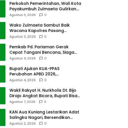
Perkokoh Pemerintahan, Wali Kota
Payakumbuh Zulmaeta Gulirkan
Jabatan
Agustus 3, 2026
0
Wako Zulmaeta Sambut Baik
Wacana Kapolres Pasang
Kamera Pantau Lalin
Agustus 3, 2026
0
Pemkab Pd. Pariaman Gerak
Cepat Tangani Bencana, Siaga
Cuaca Ekstrem
Agustus 4, 2026
0
Bupati Ajukan KUA-PPAS
Perubahan APBD 2026,
Pendapatan Pasbar Naik 15
Agustus 4, 2026
0
Persen
Wakil Rakyat H. Nurkholis Dt. Bijo
Dirajo Angkat Bicara, Bupati Bisa
Digugat
Agustus 7, 2026
0
KAN Aua Kuniang Lestarikan Adat
Salingka Nagari, Bersendikan
Kitabullah
Agustus 2, 2026
0