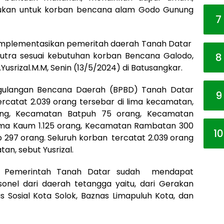
akukan untuk korban bencana alam Godo Gunung
7
iimplementasikan pemeritah daerah Tanah Datar
Putra sesuai kebutuhan korban Bencana Galodo,
8
Yusrizal.M.M, Senin (13/5/2024) di Batusangkar.
ulangan Bencana Daerah (BPBD) Tanah Datar
9
rcatat 2.039 orang tersebar di lima kecamatan,
ang, Kecamatan Batpuh 75 orang, Kecamatan
ima Kaum 1.125 orang, Kecamatan Rambatan 300
10
 297 orang. Seluruh korban tercatat 2.039 orang
an, sebut Yusrizal.
l, Pemerintah Tanah Datar sudah mendapat
sonel dari daerah tetangga yaitu, dari Gerakan
 Sosial Kota Solok, Baznas Limapuluh Kota, dan