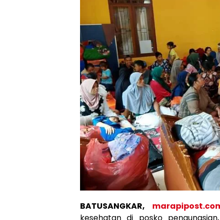
BATUSANGKAR,
marapipost.co
kesehatan di posko pengungsian