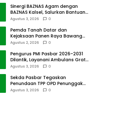
Sinergi BAZNAS Agam dengan
BAZNAS Kalsel, Salurkan Bantuan
Bencana Alam
Agustus 3, 2026
0
Pemda Tanah Datar dan
Kejaksaan Panen Raya Bawang
Merah di Sawah Tangah
Agustus 2, 2026
0
Pengurus PMI Pasbar 2026–2031
Dilantik, Layanani Ambulans Gratis
ke Padang
Agustus 3, 2026
0
Sekda Pasbar Tegaskan
Penundaan TPP OPD Penunggak
Pajak Kendaraan Dinas
Agustus 3, 2026
0