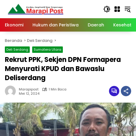
Langsung
ke
konten
Ekonomi
Hukum dan Peristiwa
Daerah
Kesehata
Beranda
Deli Serdang
Deli Serdang
Sumatera Utara
Rekrut PPK, Sekjen DPN Formapera
Menyurati KPUD dan Bawaslu
Deliserdang
Marapipost
1 Min Baca
Mei 12, 2024