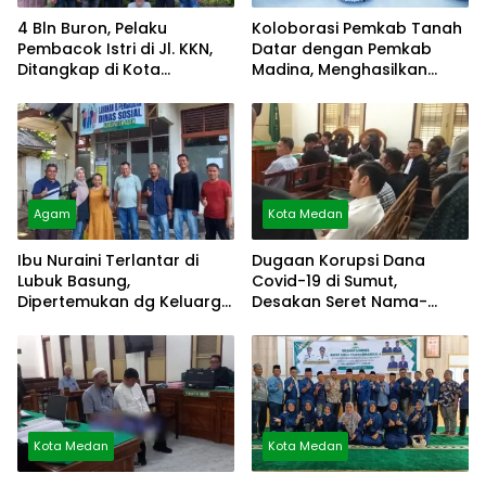
4 Bln Buron, Pelaku
Koloborasi Pemkab Tanah
Pembacok Istri di Jl. KKN,
Datar dengan Pemkab
Ditangkap di Kota
Madina, Menghasilkan
Pematang Siantar
Kesmas
Agam
Kota Medan
Ibu Nuraini Terlantar di
Dugaan Korupsi Dana
Lubuk Basung,
Covid-19 di Sumut,
Dipertemukan dg Keluarga
Desakan Seret Nama-
via Video Call
Nama Besar
Kota Medan
Kota Medan