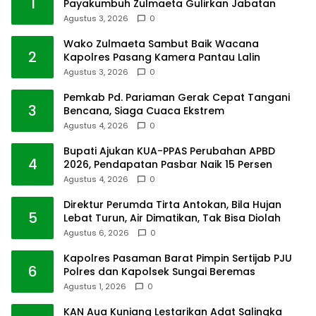
1
Payakumbuh Zulmaeta Gulirkan Jabatan
Agustus 3, 2026
0
Wako Zulmaeta Sambut Baik Wacana
2
Kapolres Pasang Kamera Pantau Lalin
Agustus 3, 2026
0
Pemkab Pd. Pariaman Gerak Cepat Tangani
3
Bencana, Siaga Cuaca Ekstrem
Agustus 4, 2026
0
Bupati Ajukan KUA-PPAS Perubahan APBD
4
2026, Pendapatan Pasbar Naik 15 Persen
Agustus 4, 2026
0
Direktur Perumda Tirta Antokan, Bila Hujan
5
Lebat Turun, Air Dimatikan, Tak Bisa Diolah
Agustus 6, 2026
0
Kapolres Pasaman Barat Pimpin Sertijab PJU
6
Polres dan Kapolsek Sungai Beremas
Agustus 1, 2026
0
KAN Aua Kuniang Lestarikan Adat Salingka