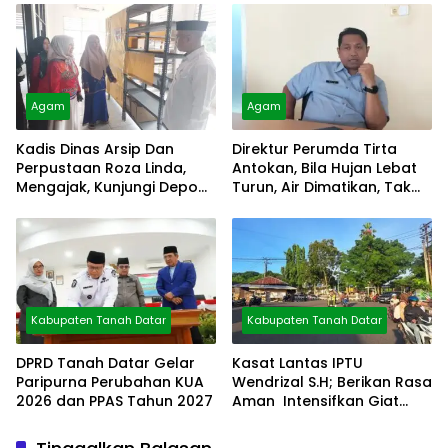
Agam
Agam
Kadis Dinas Arsip Dan
Direktur Perumda Tirta
Perpustaan Roza Linda,
Antokan, Bila Hujan Lebat
Mengajak, Kunjungi Depo
Turun, Air Dimatikan, Tak
Arsip
Bisa Diolah
Kabupaten Tanah Datar
Kabupaten Tanah Datar
DPRD Tanah Datar Gelar
Kasat Lantas IPTU
Paripurna Perubahan KUA
Wendrizal S.H; Berikan Rasa
2026 dan PPAS Tahun 2027
Aman Intensifkan Giat
Preventif Pagi