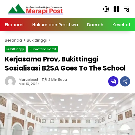
Langsung
ke
konten
Ekonomi
Hukum dan Peristiwa
Daerah
Kesehata
Beranda
Bukittinggi
Bukittinggi
Sumatera Barat
Kerjasama Prov, Bukittinggi
Sosialisasi B2SA Goes To The School
Marapipost
2 Min Baca
Mei 10, 2024