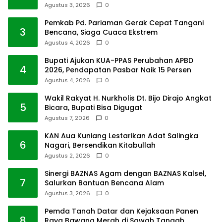
Agustus 3, 2026
0
Pemkab Pd. Pariaman Gerak Cepat Tangani
3
Bencana, Siaga Cuaca Ekstrem
Agustus 4, 2026
0
Bupati Ajukan KUA-PPAS Perubahan APBD
4
2026, Pendapatan Pasbar Naik 15 Persen
Agustus 4, 2026
0
Wakil Rakyat H. Nurkholis Dt. Bijo Dirajo Angkat
5
Bicara, Bupati Bisa Digugat
Agustus 7, 2026
0
KAN Aua Kuniang Lestarikan Adat Salingka
6
Nagari, Bersendikan Kitabullah
Agustus 2, 2026
0
Sinergi BAZNAS Agam dengan BAZNAS Kalsel,
7
Salurkan Bantuan Bencana Alam
Agustus 3, 2026
0
Pemda Tanah Datar dan Kejaksaan Panen
8
Raya Bawang Merah di Sawah Tangah