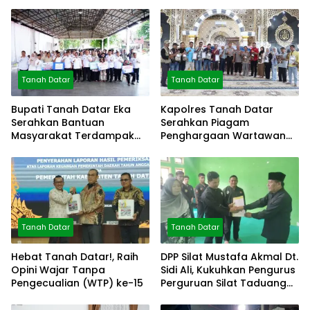
Tanah Datar
Tanah Datar
Bupati Tanah Datar Eka
Kapolres Tanah Datar
Serahkan Bantuan
Serahkan Piagam
Masyarakat Terdampak
Penghargaan Wartawan
Bencana
Mitra Polres
Tanah Datar
Tanah Datar
Hebat Tanah Datar!, Raih
DPP Silat Mustafa Akmal Dt.
Opini Wajar Tanpa
Sidi Ali, Kukuhkan Pengurus
Pengecualian (WTP) ke-15
Perguruan Silat Taduang
Bangkeh