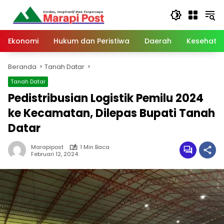
Langsung
ke
konten
Ekonomi
Hukum dan Peristiwa
Daerah
Kesehata
Beranda
Tanah Datar
Tanah Datar
Pedistribusian Logistik Pemilu 2024
ke Kecamatan, Dilepas Bupati Tanah
Datar
Marapipost
1 Min Baca
Februari 12, 2024